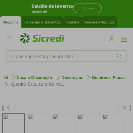
Saldão de inverno
Quero
até 40% off
Shopping
Parcerias e Descontos
Viagens
Imóveis e Veículos
O que você está procurando?
Produtos mais buscados
Casa e Decoração
Decoração
Quadros e Placas
tenis
1
º
Quadro Escultura Rainha Caveira com Coroa 120x90 Cinza
cafeteira
2
º
perfume
3
º