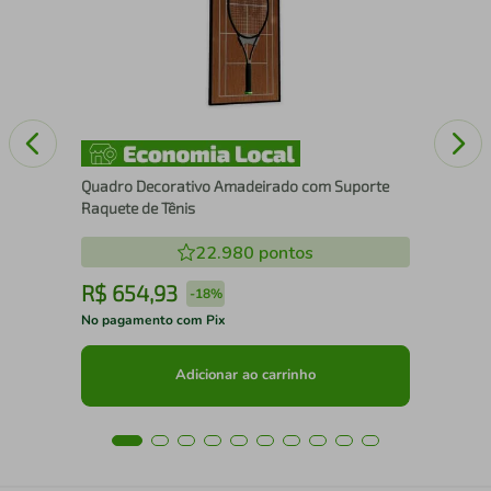
com
Quadro Decorativo Amadeirado com Suporte
Raquete de Tênis
22.980
pontos
R$
654
,
93
R
-
18%
No pagamento com Pix
No 
Adicionar ao carrinho