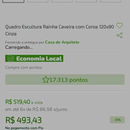
air fryer
4
º
iphone
5
º
Quadro Escultura Rainha Caveira com Coroa 120x90
Cinza
Casa do Arquiteto
Fornecido e entregue por
Carregando…
Compre com pontos:
17.313
pontos
R$
519
,
40
à vista
em até
6
x de
R$
86
,
56
s/juros
R$
493
,
43
-
5%
No pagamento com Pix