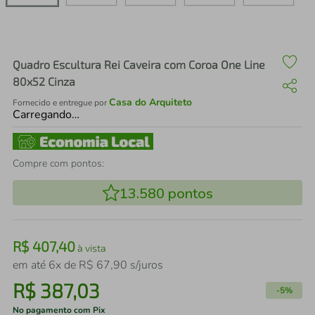
air fryer
4
º
iphone
5
º
Quadro Escultura Rei Caveira com Coroa One Line
80x52 Cinza
Casa do Arquiteto
Fornecido e entregue por
Carregando…
Compre com pontos:
13.580
pontos
R$
407
,
40
à vista
em até
6
x de
R$
67
,
90
s/juros
R$
387
,
03
-
5%
No pagamento com Pix