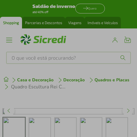
Saldão de inverno
Quero
até 40% off
Shopping
Parcerias e Descontos
Viagens
Imóveis e Veículos
O que você está procurando?
Produtos mais buscados
Casa e Decoração
Decoração
Quadros e Placas
tenis
1
º
Quadro Escultura Rei Caveira com Coroa One Line 80x52 Cinza
cafeteira
2
º
perfume
3
º