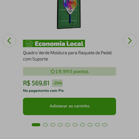
Xa
Quadro Verde Moldura para Raquete de Padel
com Suporte
19.993
pontos
R$
569
,
81
R
-
25%
No pagamento com Pix
No 
Adicionar ao carrinho