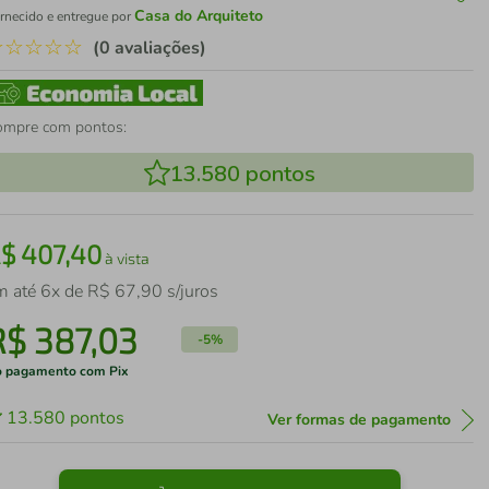
Casa do Arquiteto
rnecido e entregue por
☆
☆
☆
☆
☆
(0 avaliações)
ompre com pontos:
13.580
pontos
R$
407
,
40
à vista
m até
6
x de
R$
67
,
90
s/juros
R$
387
,
03
-
5%
 pagamento com Pix
13.580
pontos
Ver formas de pagamento