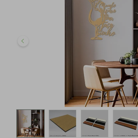
iphone
5
º