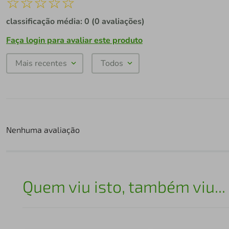
☆
☆
☆
☆
☆
classificação média: 0
(0 avaliações)
Faça login para avaliar este produto
Mais recentes
Todos
Nenhuma avaliação
Quem viu isto, também viu...