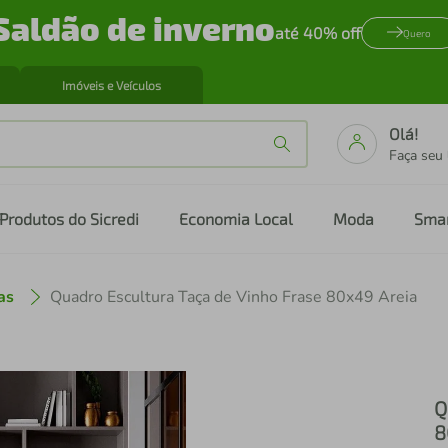
Saldão de inverno
até 40% off
Quero
Imóveis e Veículos
Olá!
Faça seu
Produtos do Sicredi
Economia Local
Moda
Sma
as
Quadro Escultura Taça de Vinho Frase 80x49 Areia
Q
8