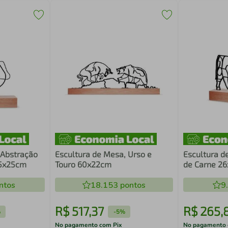
 Abstração
Escultura de Mesa, Urso e
Escultura d
25x25cm
Touro 60x22cm
de Carne 2
ntos
18.153
pontos
9
R$
517
,
37
R$
265
,
%
-
5%
No pagamento com Pix
No pagamento 