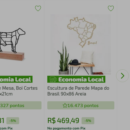
Quad
Basq
e Mesa, Boi Cortes
Escultura de Parede Mapa do
6x21cm
Brasil 90x86 Areia
.327
pontos
16.473
pontos
81
R$
469
,
49
R$
-
5%
-
5%
com Pix
No pagamento com Pix
No pa