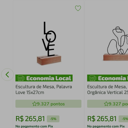
Game
rom
Escultura de Mesa, Palavra
Escultura de Mesa,
Love 15x27cm
Orgânica Vertical 
9.327
pontos
9.327
po
R$
265
,
81
R$
265
,
81
-
5%
-
5
No pagamento com Pix
No pagamento com Pix