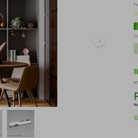
Fo
C
e
No