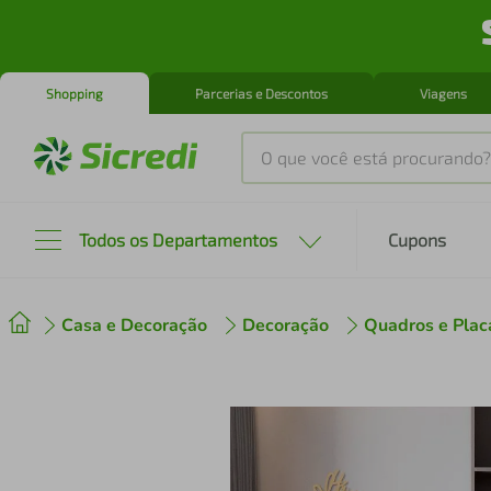
Shopping
Parcerias e Descontos
Viagens
O que você está procurando?
Produtos mais buscados
Todos os Departamentos
Cupons
tenis
1
º
Casa e Decoração
Decoração
Quadros e Plac
cafeteira
2
º
perfume
3
º
air fryer
4
º