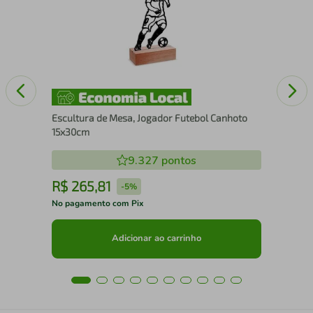
Escultura de Mesa, Jogador Futebol Canhoto
15x30cm
9.327
pontos
R$
265
,
81
R
-
5%
No pagamento com Pix
No 
Adicionar ao carrinho