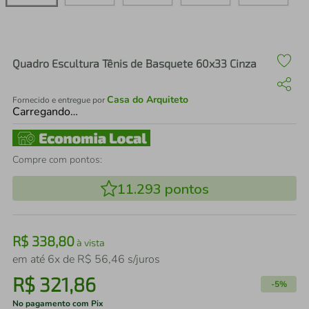
air fryer
4
º
iphone
5
º
Quadro Escultura Tênis de Basquete 60x33 Cinza
Casa do Arquiteto
Fornecido e entregue por
Carregando…
Compre com pontos:
11.293
pontos
R$
338
,
80
à vista
em até
6
x de
R$
56
,
46
s/juros
R$
321
,
86
-
5%
No pagamento com Pix