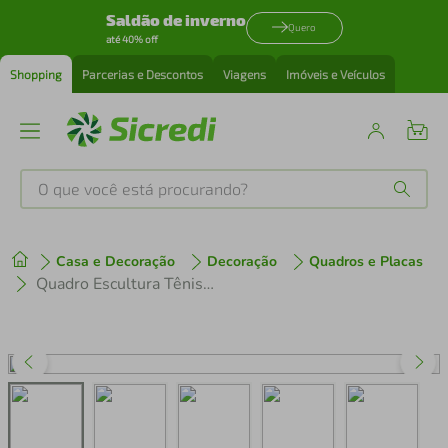
Saldão de inverno
Quero
até 40% off
Shopping
Parcerias e Descontos
Viagens
Imóveis e Veículos
O que você está procurando?
Produtos mais buscados
Casa e Decoração
Decoração
Quadros e Placas
tenis
1
º
Quadro Escultura Tênis de Basquete 60x33 Cinza
cafeteira
2
º
perfume
3
º