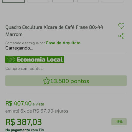
air fryer
4
º
iphone
5
º
Quadro Escultura Xícara de Café Frase 80x44
Marrom
Casa do Arquiteto
Fornecido e entregue por
Carregando…
Compre com pontos:
13.580
pontos
R$
407
,
40
à vista
em até
6
x de
R$
67
,
90
s/juros
R$
387
,
03
-
5%
No pagamento com Pix