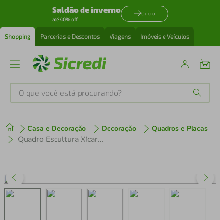
Saldão de inverno
Quero
até 40% off
Shopping
Parcerias e Descontos
Viagens
Imóveis e Veículos
O que você está procurando?
Produtos mais buscados
Casa e Decoração
Decoração
Quadros e Placas
tenis
1
º
Quadro Escultura Xícara de Café Frase 80x44 Marrom
cafeteira
2
º
perfume
3
º