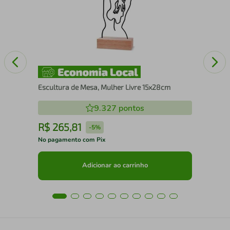
60
Escultura de Mesa, Mulher Livre 15x28cm
9.327
pontos
R$
265
,
81
R
-
5%
No pagamento com Pix
No 
Adicionar ao carrinho