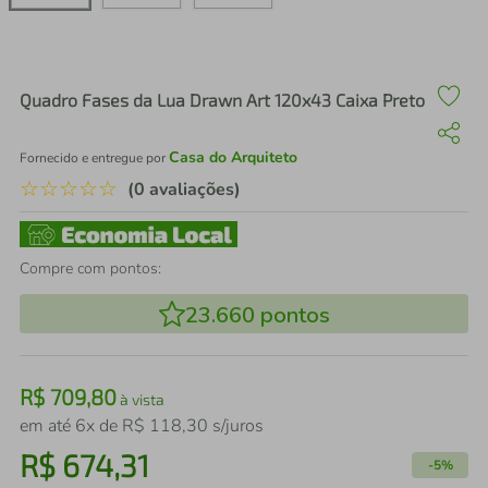
air fryer
4
º
iphone
5
º
Quadro Fases da Lua Drawn Art 120x43 Caixa Preto
Casa do Arquiteto
Fornecido e entregue por
☆
☆
☆
☆
☆
(0 avaliações)
Compre com pontos:
23.660
pontos
R$
709
,
80
à vista
em até
6
x de
R$
118
,
30
s/juros
R$
674
,
31
-
5%