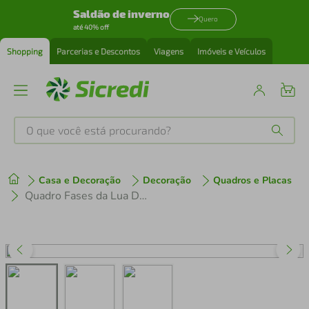
Saldão de inverno
Quero
até 40% off
Shopping
Parcerias e Descontos
Viagens
Imóveis e Veículos
O que você está procurando?
Produtos mais buscados
Casa e Decoração
Decoração
Quadros e Placas
tenis
1
º
Quadro Fases da Lua Drawn Art 120x43 Caixa Preto
cafeteira
2
º
perfume
3
º