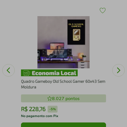
Qua
Se
Quadro Gameboy Old School Gamer 60x43 Sem
Moldura
8.027
pontos
R$
228
,
76
R
-
5%
No pagamento com Pix
No 