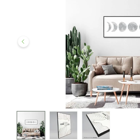
iphone
5
º