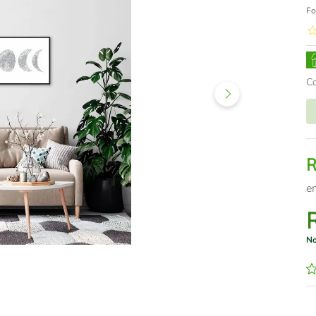
Fo
C
e
No