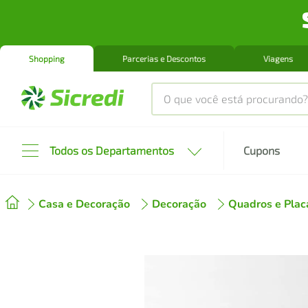
Shopping
Parcerias e Descontos
Viagens
O que você está procurando?
Produtos mais buscados
Todos os Departamentos
Cupons
tenis
1
º
Casa e Decoração
Decoração
Quadros e Plac
cafeteira
2
º
perfume
3
º
air fryer
4
º