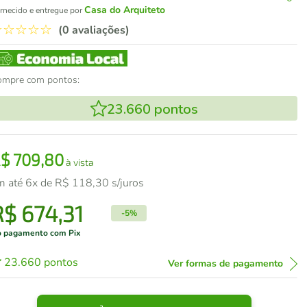
Casa do Arquiteto
rnecido e entregue por
☆
☆
☆
☆
☆
(0 avaliações)
ompre com pontos:
23.660
pontos
R$
709
,
80
à vista
m até
6
x de
R$
118
,
30
s/juros
R$
674
,
31
-
5%
 pagamento com Pix
23.660
pontos
Ver formas de pagamento