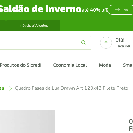
Saldão de inverno
até 40% off
Quero
Imóveis e Veículos
Olá!
Faça seu
Produtos do Sicredi
Economia Local
Moda
Sma
as
Quadro Fases da Lua Drawn Art 120x43 Filete Preto
Q
F