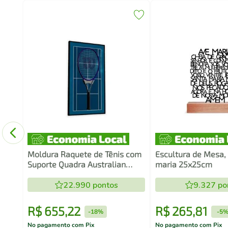
o
60
Moldura Raquete de Tênis com
Escultura de Mesa,
Suporte Quadra Australian
maria 25x25cm
Open
22.990
pontos
9.327
po
R$
655
,
22
R$
265
,
81
-
18%
-
5
No pagamento com Pix
No pagamento com Pix