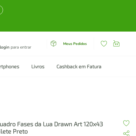
Meus Pedidos
login
para entrar
rtphones
Livros
Cashback em Fatura
uadro Fases da Lua Drawn Art 120x43
ilete Preto