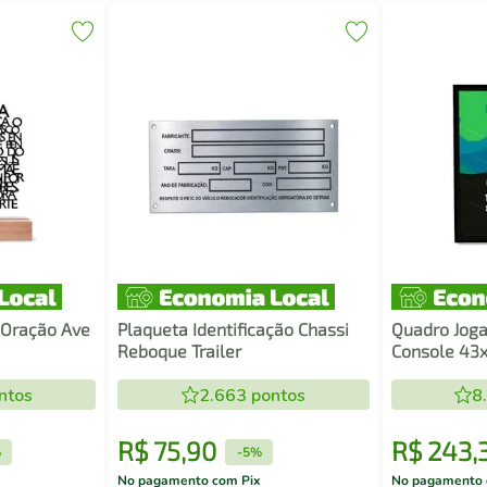
 Oração Ave
Plaqueta Identificação Chassi
Quadro Jog
Reboque Trailer
Console 43x
ntos
2.663
pontos
8
R$
75
,
90
R$
243
,
%
-
5%
No pagamento com Pix
No pagamento 