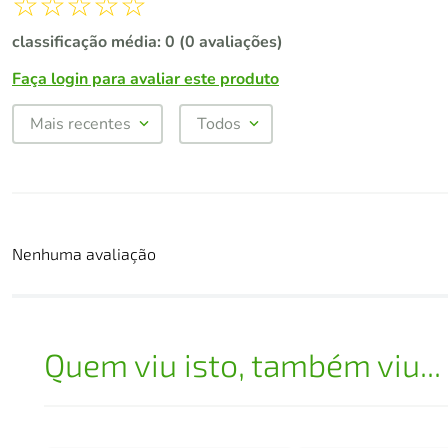
☆
☆
☆
☆
☆
classificação média: 0
(0 avaliações)
Faça login para avaliar este produto
Mais recentes
Todos
Nenhuma avaliação
Quem viu isto, também viu...