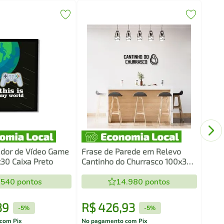
Fras
Cant
Bran
ador de Vídeo Game
Frase de Parede em Relevo
30 Caixa Preto
Cantinho do Churrasco 100x33
Preto
.540
pontos
14.980
pontos
39
R$
426
,
93
R$
-
5%
-
5%
com Pix
No pagamento com Pix
No pa