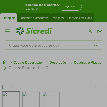
Saldão de inverno
Quero
até 40% off
Shopping
Parcerias e Descontos
Viagens
Imóveis e Veículos
O que você está procurando?
Produtos mais buscados
Casa e Decoração
Decoração
Quadros e Placas
tenis
1
º
Quadro Fases da Lua Drawn Art 5 60x21 Caixa Marfim
cafeteira
2
º
perfume
3
º