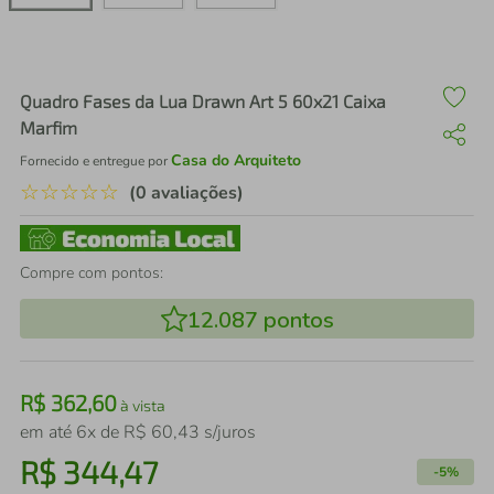
air fryer
4
º
iphone
5
º
Quadro Fases da Lua Drawn Art 5 60x21 Caixa
Marfim
Casa do Arquiteto
Fornecido e entregue por
☆
☆
☆
☆
☆
(0 avaliações)
Compre com pontos:
12.087
pontos
R$
362
,
60
à vista
em até
6
x de
R$
60
,
43
s/juros
R$
344
,
47
-
5%