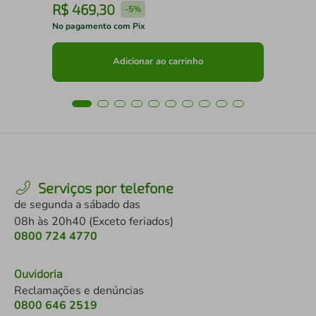
R$
469
,
30
R
-
5%
No pagamento com Pix
No 
Adicionar ao carrinho
Serviços por telefone
de segunda a sábado das
08h às 20h40 (Exceto feriados)
0800 724 4770
Ouvidoria
Reclamações e denúncias
0800 646 2519