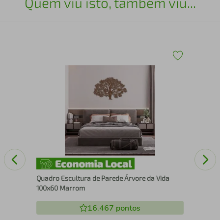
Quem viu isto, também viu...
Fra
Br
Quadro Escultura de Parede Árvore da Vida
100x60 Marrom
16.467
pontos