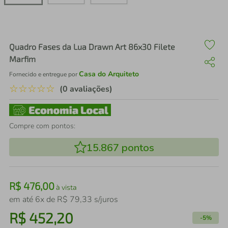
air fryer
4
º
iphone
5
º
Quadro Fases da Lua Drawn Art 86x30 Filete
Marfim
Casa do Arquiteto
Fornecido e entregue por
☆
☆
☆
☆
☆
(0 avaliações)
Compre com pontos:
15.867
pontos
R$
476
,
00
à vista
em até
6
x de
R$
79
,
33
s/juros
R$
452
,
20
-
5%