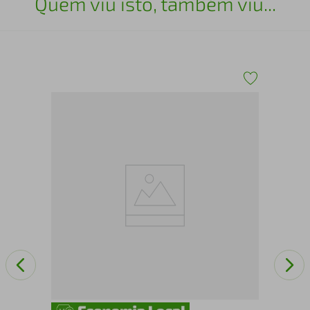
Quem viu isto, também viu...
43
Esc
15