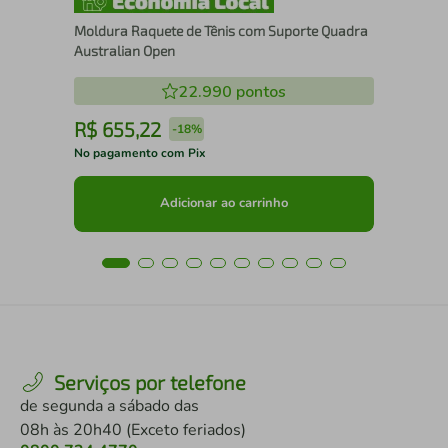
Moldura Raquete de Tênis com Suporte Quadra
Australian Open
22.990
pontos
R$
655
,
22
R
-
18%
No pagamento com Pix
No 
Adicionar ao carrinho
Serviços por telefone
de segunda a sábado das
08h às 20h40 (Exceto feriados)