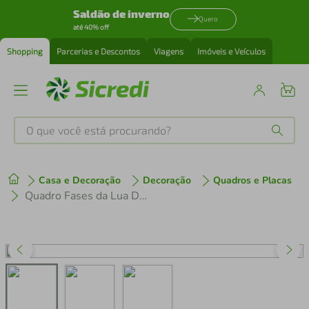
Saldão de inverno
Quero
até 40% off
Shopping
Parcerias e Descontos
Viagens
Imóveis e Veículos
O que você está procurando?
Produtos mais buscados
Casa e Decoração
Decoração
Quadros e Placas
tenis
1
º
Quadro Fases da Lua Drawn Art 86x30 Filete Marfim
cafeteira
2
º
perfume
3
º