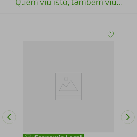
Quem viu isto, também viu...
Fra
Chu