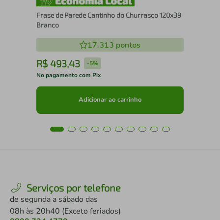
Frase de Parede Cantinho do Churrasco 120x39
Branco
17.313
pontos
R$
493
,
43
R
-
5%
No pagamento com Pix
No 
Adicionar ao carrinho
Serviços por telefone
de segunda a sábado das
08h às 20h40 (Exceto feriados)