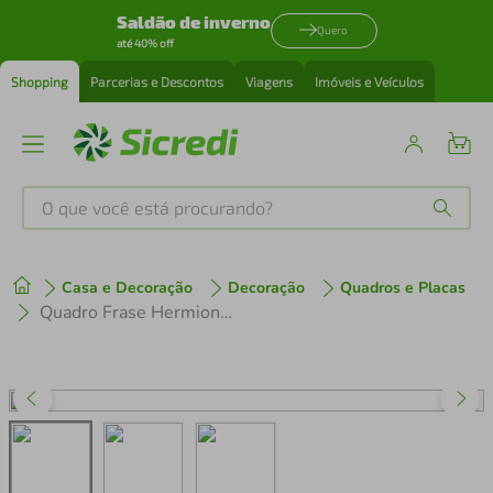
Saldão de inverno
Quero
até 40% off
Shopping
Parcerias e Descontos
Viagens
Imóveis e Veículos
O que você está procurando?
Produtos mais buscados
Casa e Decoração
Decoração
Quadros e Placas
tenis
1
º
Quadro Frase Hermione It's LeviOsa 100x70 Caixa Marfim
cafeteira
2
º
perfume
3
º