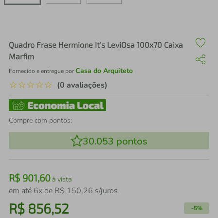
air fryer
4
º
iphone
5
º
Quadro Frase Hermione It's LeviOsa 100x70 Caixa
Marfim
Casa do Arquiteto
Fornecido e entregue por
☆
☆
☆
☆
☆
(0 avaliações)
Compre com pontos:
30.053
pontos
R$
901
,
60
à vista
em até
6
x de
R$
150
,
26
s/juros
R$
856
,
52
-
5%