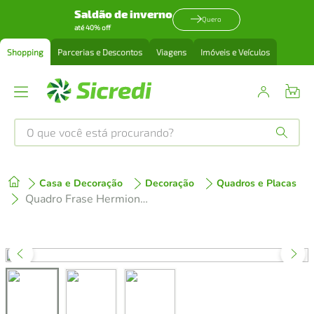
Saldão de inverno
Quero
até 40% off
Shopping
Parcerias e Descontos
Viagens
Imóveis e Veículos
O que você está procurando?
Produtos mais buscados
Casa e Decoração
Decoração
Quadros e Placas
tenis
1
º
Quadro Frase Hermione It's LeviOsa 100x70 Caixa Marrom
cafeteira
2
º
perfume
3
º