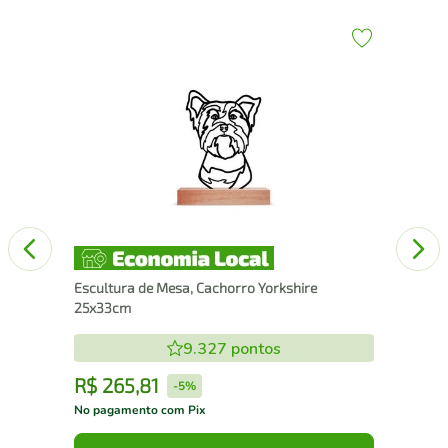
43
Esc
Escultura de Mesa, Cachorro Yorkshire
25x33cm
9.327
pontos
R$
265
,
81
R
-
5%
No pagamento com Pix
No 