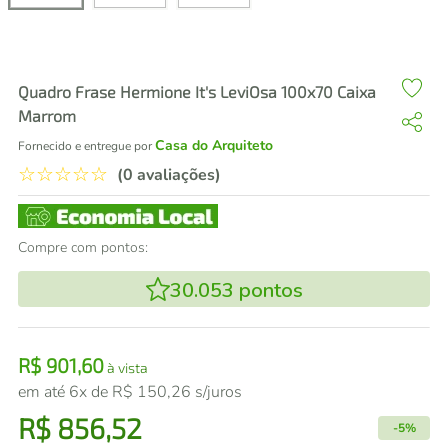
air fryer
4
º
iphone
5
º
Quadro Frase Hermione It's LeviOsa 100x70 Caixa
Marrom
Casa do Arquiteto
Fornecido e entregue por
☆
☆
☆
☆
☆
(0 avaliações)
Compre com pontos:
30.053
pontos
R$
901
,
60
à vista
em até
6
x de
R$
150
,
26
s/juros
R$
856
,
52
-
5%