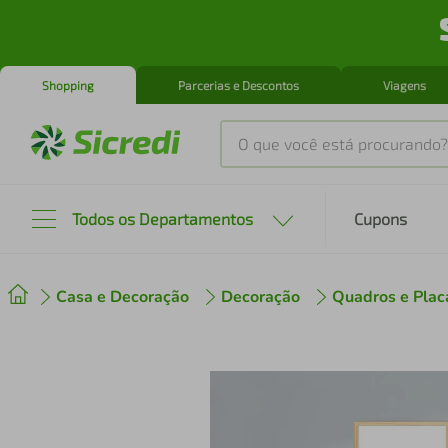
Shopping
Parcerias e Descontos
Viagens
O que você está procurando?
Produtos mais buscados
Todos os Departamentos
Cupons
tenis
1
º
Casa e Decoração
Decoração
Quadros e Plac
cafeteira
2
º
perfume
3
º
air fryer
4
º