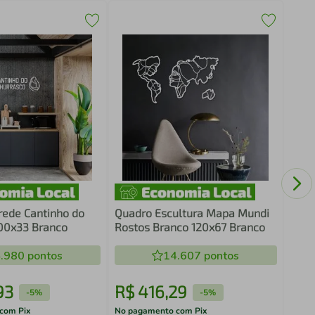
Quad
Visã
rede Cantinho do
Quadro Escultura Mapa Mundi
00x33 Branco
Rostos Branco 120x67 Branco
.980
pontos
14.607
pontos
93
R$
416
,
29
R$
-
5%
-
5%
com Pix
No pagamento com Pix
No pa