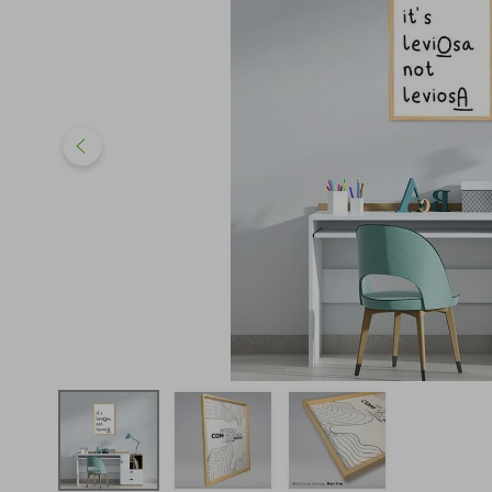
iphone
5
º