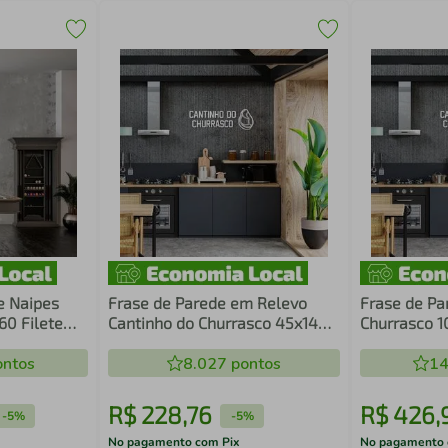
e Naipes
Frase de Parede em Relevo
Frase de Pa
0 Filete
Cantinho do Churrasco 45x14
Churrasco 1
Branco
ntos
8.027
pontos
14
R$
228
,
76
R$
426
,
-
5%
-
5%
No pagamento com Pix
No pagamento 