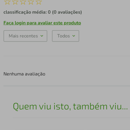
☆
☆
☆
☆
☆
classificação média: 0
(0 avaliações)
Faça login para avaliar este produto
Mais recentes
Todos
Nenhuma avaliação
Quem viu isto, também viu...