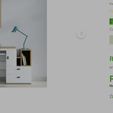
Fo
C
e
No