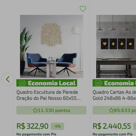
 Mão
Quadro Escultura de Parede
Quadro Cartas As d
Oração do Pai Nosso 60x55
Gold 248x86 4-86x6
Areia
Preto
11.330
pontos
85.633
po
R$
322
,
90
R$
2
.
440
,
55
-
5%
No pagamento com Pix
No pagamento com Pix