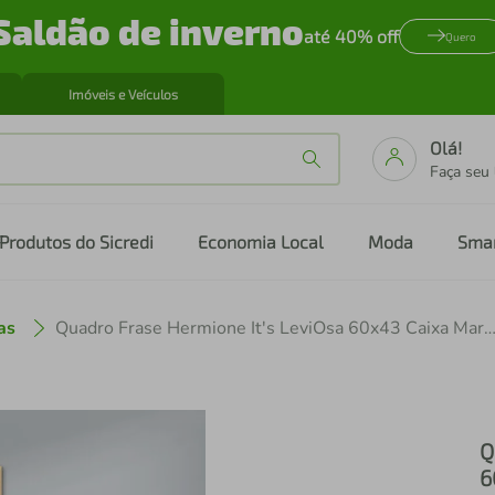
Saldão de inverno
até 40% off
Quero
Imóveis e Veículos
Olá!
Faça seu
Produtos do Sicredi
Economia Local
Moda
Sma
as
Quadro Frase Hermione It's LeviOsa 60x43 Caixa M
Q
6