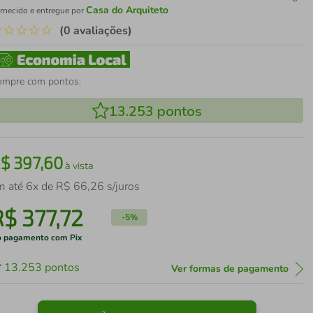
Casa do Arquiteto
rnecido e entregue por
☆
☆
☆
☆
☆
(0 avaliações)
ompre com pontos:
13.253
pontos
R$
397
,
60
à vista
m até
6
x de
R$
66
,
26
s/juros
R$
377
,
72
-
5%
 pagamento com Pix
13.253
pontos
Ver formas de pagamento