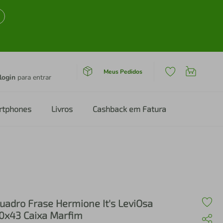
Meus Pedidos
login
para entrar
rtphones
Livros
Cashback em Fatura
arfim
uadro Frase Hermione It's LeviOsa
0x43 Caixa Marfim