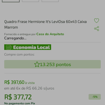
air fryer
4
º
iphone
5
º
Quadro Frase Hermione It's LeviOsa 60x43 Caixa
Marrom
Casa do Arquiteto
Fornecido e entregue por
Carregando…
Compre com pontos:
13.253
pontos
R$
397
,
60
à vista
em até
6
x de
R$
66
,
26
s/juros
R$
377
,
72
-
5%
No pagamento com Pix