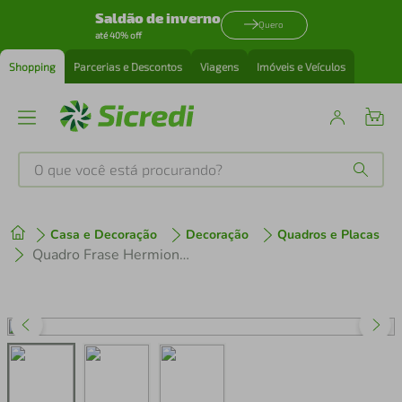
Saldão de inverno
Quero
até 40% off
Shopping
Parcerias e Descontos
Viagens
Imóveis e Veículos
O que você está procurando?
Produtos mais buscados
Casa e Decoração
Decoração
Quadros e Placas
tenis
1
º
Quadro Frase Hermione It's LeviOsa 60x43 Caixa Marrom
cafeteira
2
º
perfume
3
º