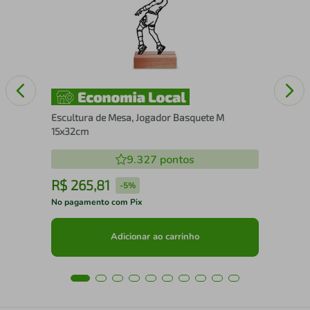
Escultura de Mesa, Jogador Basquete M
15x32cm
9.327
pontos
R$
265
,
81
R
-
5%
No pagamento com Pix
No 
Adicionar ao carrinho