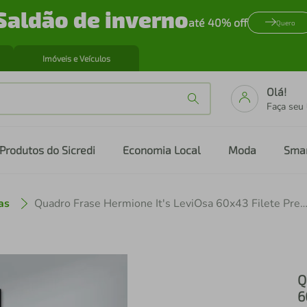
Saldão de inverno
até 40% off
Quero
Imóveis e Veículos
Olá!
Faça seu
Produtos do Sicredi
Economia Local
Moda
Sma
as
Quadro Frase Hermione It's LeviOsa 60x43 Filete 
Q
6