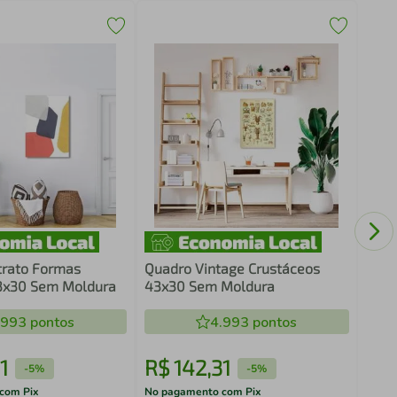
Quad
Caix
trato Formas
Quadro Vintage Crustáceos
43x30 Sem Moldura
43x30 Sem Moldura
.993
pontos
4.993
pontos
1
R$
142
,
31
R$
-
5%
-
5%
com Pix
No pagamento com Pix
No pa