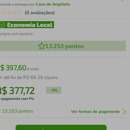
Casa do Arquiteto
rnecido e entregue por
☆
☆
☆
☆
☆
(0 avaliações)
ompre com pontos:
13.253
pontos
R$
397
,
60
à vista
m até
6
x de
R$
66
,
26
s/juros
R$
377
,
72
-
5%
 pagamento com Pix
13.253
pontos
Ver formas de pagamento