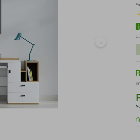
Fo
C
e
No