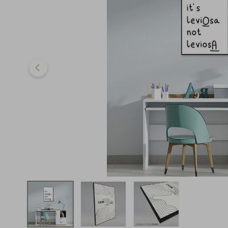
iphone
5
º