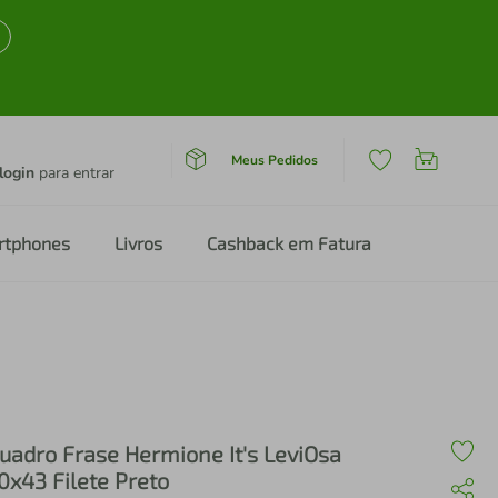
Meus Pedidos
login
para entrar
rtphones
Livros
Cashback em Fatura
Preto
uadro Frase Hermione It's LeviOsa
0x43 Filete Preto