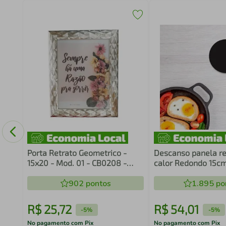
raia
co
Porta Retrato Geometrico -
Descanso panela re
15x20 - Mod. 01 - CB0208 -
calor Redondo 15cm
Moment
902
pontos
1.895
po
R$
25
,
72
R$
54
,
01
-
5%
-
5%
No pagamento com Pix
No pagamento com Pix