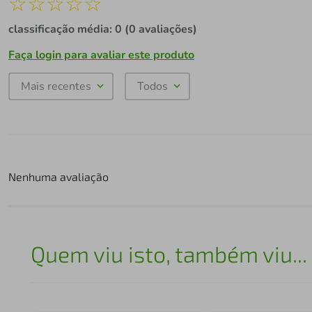
☆
☆
☆
☆
☆
classificação média: 0
(0 avaliações)
Faça login para avaliar este produto
Mais recentes
Todos
Nenhuma avaliação
Quem viu isto, também viu...