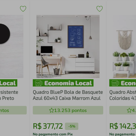
sistente
Quadro BlueP Bola de Basquete
Quadro Abs
 Preto
Azul 60x43 Caixa Marrom Azul
Coloridas 
ntos
13.253
pontos
4
R$
377
,
72
R$
142
,
3
-
5%
No pagamento com Pix
No pagamento 