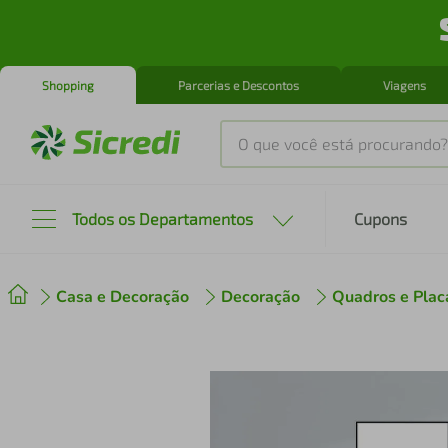
Shopping
Parcerias e Descontos
Viagens
O que você está procurando?
Produtos mais buscados
Todos os Departamentos
Cupons
tenis
1
º
Casa e Decoração
Decoração
Quadros e Plac
cafeteira
2
º
perfume
3
º
air fryer
4
º