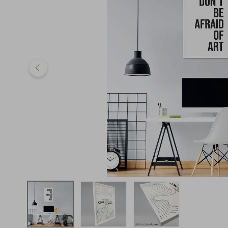
iphone
5
º