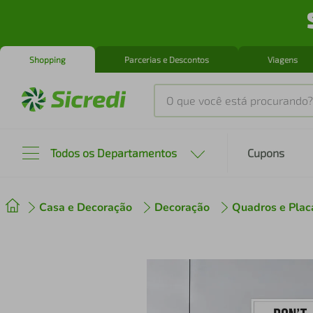
Shopping
Parcerias e Descontos
Viagens
O que você está procurando?
Produtos mais buscados
Todos os Departamentos
Cupons
tenis
1
º
Casa e Decoração
Decoração
Quadros e Plac
cafeteira
2
º
perfume
3
º
air fryer
4
º