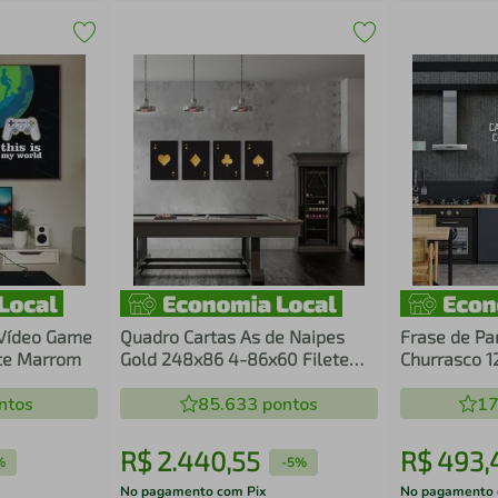
 Vídeo Game
Quadro Cartas As de Naipes
Frase de Pa
ete Marrom
Gold 248x86 4-86x60 Filete
Churrasco 1
Preto
ntos
85.633
pontos
17
R$
2
.
440
,
55
R$
493
,
%
-
5%
No pagamento com Pix
No pagamento 