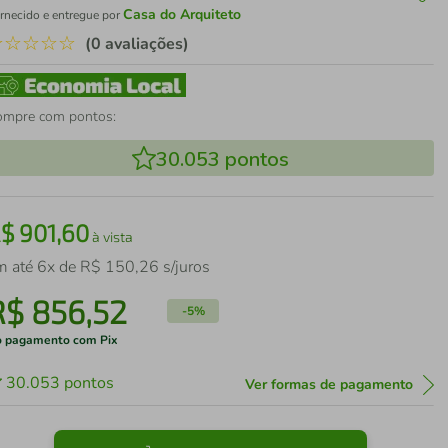
Casa do Arquiteto
rnecido e entregue por
☆
☆
☆
☆
☆
(0 avaliações)
ompre com pontos:
30.053
pontos
R$
901
,
60
à vista
m até
6
x de
R$
150
,
26
s/juros
R$
856
,
52
-
5%
 pagamento com Pix
30.053
pontos
Ver formas de pagamento