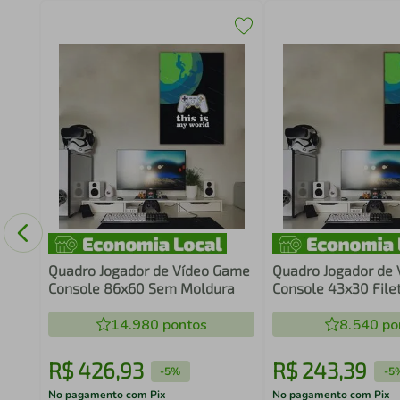
aixa
Quadro Jogador de Vídeo Game
Quadro Jogador de
Console 86x60 Sem Moldura
Console 43x30 Fil
14.980
pontos
8.540
po
R$
426
,
93
R$
243
,
39
-
5%
-
5
No pagamento com Pix
No pagamento com Pix