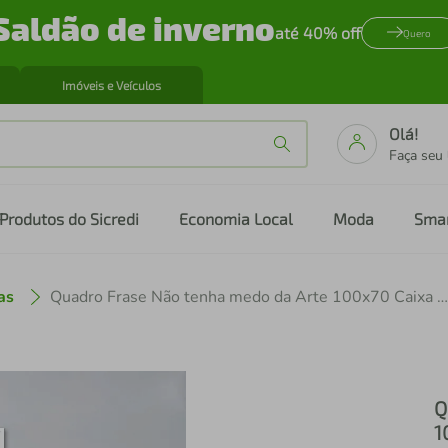
Saldão de inverno
até 40% off
Quero
Imóveis e Veículos
Olá!
Faça seu
Produtos do Sicredi
Economia Local
Moda
Sma
as
Quadro Frase Não tenha medo da Arte 100x70 Caixa Branco
Q
1