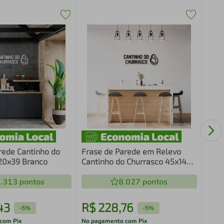
Quad
PS B
rede Cantinho do
Frase de Parede em Relevo
20x39 Branco
Cantinho do Churrasco 45x14
Preto
.313
pontos
8.027
pontos
43
R$
228
,
76
R$
-
5%
-
5%
com Pix
No pagamento com Pix
No pa