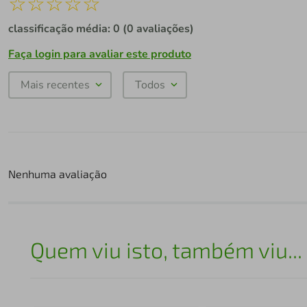
☆
☆
☆
☆
☆
classificação média: 0
(0 avaliações)
Faça login para avaliar este produto
Mais recentes
Todos
Nenhuma avaliação
Quem viu isto, também viu...