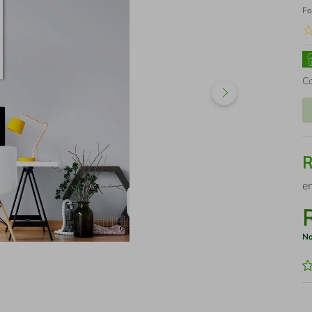
Fo
C
e
No