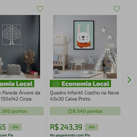
Quad
Cons
e Parede Árvore da
Quadro Infantil Coelho na Neve
 150x142 Cinza
43x30 Caixa Preto
.300
pontos
8.540
pontos
55
R$
243
,
39
R$
-
5%
-
5%
com Pix
No pagamento com Pix
No pa