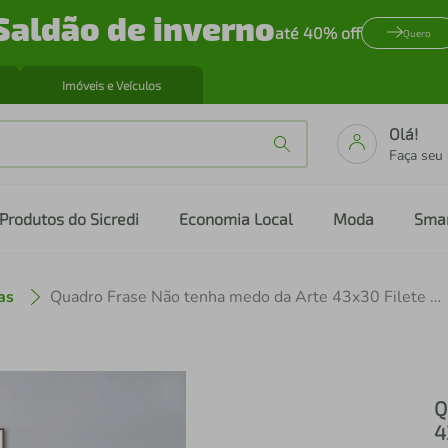
Saldão de inverno
até 40% off
Quero
Imóveis e Veículos
Olá!
Faça seu
Produtos do Sicredi
Economia Local
Moda
Sma
as
Quadro Frase Não tenha medo da Arte 43x30 Filete Marrom
Q
4