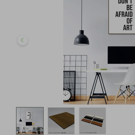
iphone
5
º