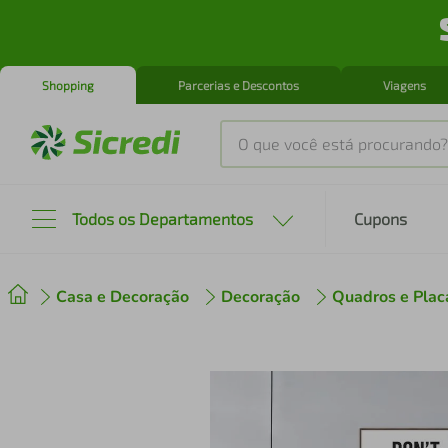
Shopping
Parcerias e Descontos
Viagens
O que você está procurando?
Produtos mais buscados
Todos os Departamentos
Cupons
tenis
1
º
Casa e Decoração
Decoração
Quadros e Plac
cafeteira
2
º
perfume
3
º
air fryer
4
º