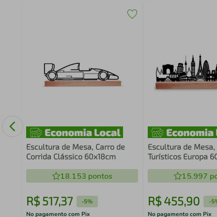
raia
co
Escultura de Mesa, Carro de
Escultura de Mesa,
Corrida Clássico 60x18cm
Turísticos Europa 
18.153
pontos
15.997
po
R$
517
,
37
R$
455
,
90
-
5%
-
5
No pagamento com Pix
No pagamento com Pix