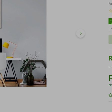
Fo
C
e
No