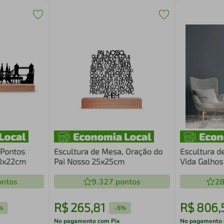
 Pontos
Escultura de Mesa, Oração do
Escultura d
60x22cm
Pai Nosso 25x25cm
Vida Galhos
ntos
9.327
pontos
28
R$
265
,
81
R$
806
,
%
-
5%
No pagamento com Pix
No pagamento 