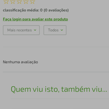
☆
☆
☆
☆
☆
classificação média: 0
(0 avaliações)
Faça login para avaliar este produto
Mais recentes
Todos
Nenhuma avaliação
Quem viu isto, também viu...