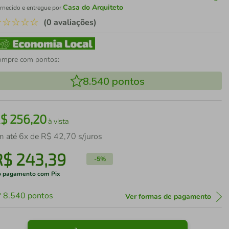
Casa do Arquiteto
rnecido e entregue por
☆
☆
☆
☆
☆
(0 avaliações)
ompre com pontos:
8.540
pontos
R$
256
,
20
à vista
m até
6
x de
R$
42
,
70
s/juros
R$
243
,
39
-
5%
 pagamento com Pix
8.540
pontos
Ver formas de pagamento