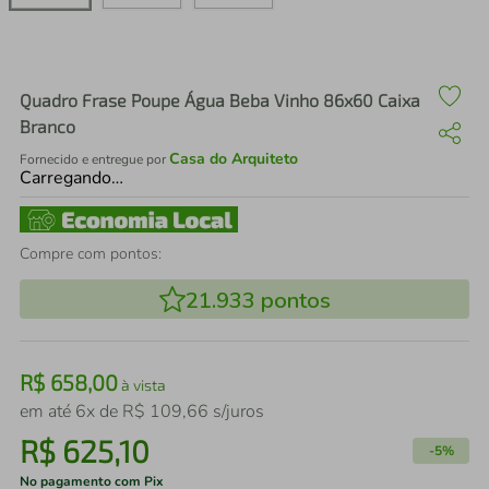
air fryer
4
º
iphone
5
º
Quadro Frase Poupe Água Beba Vinho 86x60 Caixa
Branco
Casa do Arquiteto
Fornecido e entregue por
Carregando…
Compre com pontos:
21.933
pontos
R$
658
,
00
à vista
em até
6
x de
R$
109
,
66
s/juros
R$
625
,
10
-
5%
No pagamento com Pix