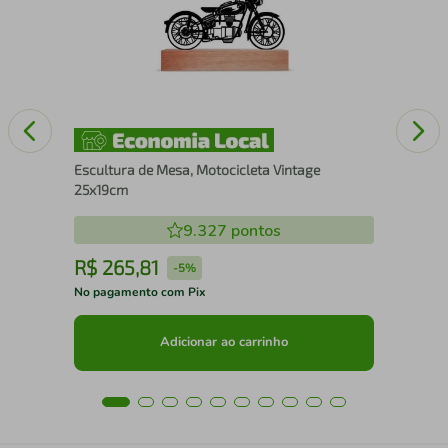
Escultura de Mesa, Motocicleta Vintage
25x19cm
9.327
pontos
R$
265
,
81
R
-
5%
No pagamento com Pix
No 
Adicionar ao carrinho