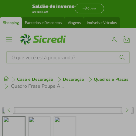
Saldão de inverno
Quero
até 40% off
Shopping
Parcerias e Descontos
Viagens
Imóveis e Veículos
O que você está procurando?
Produtos mais buscados
Casa e Decoração
Decoração
Quadros e Placas
tenis
1
º
Quadro Frase Poupe Água Beba Vinho 86x60 Caixa Branco
cafeteira
2
º
perfume
3
º