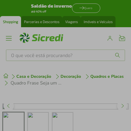
Saldão de inverno
Quero
até 40% off
Shopping
Parcerias e Descontos
Viagens
Imóveis e Veículos
O que você está procurando?
Produtos mais buscados
Casa e Decoração
Decoração
Quadros e Placas
tenis
1
º
Quadro Frase Seja um Girassol 142x100 2-100x70 Caixa Marfim
cafeteira
2
º
perfume
3
º