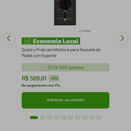
Pad
Quadro Preto em Moldura para Raquete de
Padel com Suporte
19.993
pontos
R$
569
,
81
R
-
25%
No pagamento com Pix
No 
Adicionar ao carrinho