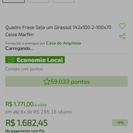
air fryer
4
º
iphone
5
º
Quadro Frase Seja um Girassol 142x100 2-100x70
Caixa Marfim
Casa do Arquiteto
Fornecido e entregue por
Carregando…
Compre com pontos:
59.033
pontos
R$
1
.
771
,
00
à vista
em até
6
x de
R$
295
,
16
s/juros
R$
1
.
682
,
45
-
5%
No pagamento com Pix