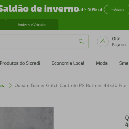
Saldão de inverno
até 40% off
Quero
Imóveis e Veículos
Olá!
Faça seu
Produtos do Sicredi
Economia Local
Moda
Sma
as
Quadro Gamer Glitch Controle PS Buttons 43x30 F
Q
4