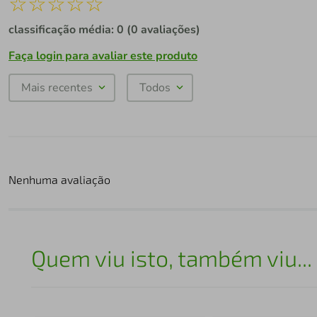
☆
☆
☆
☆
☆
classificação média: 0
(0 avaliações)
Faça login para avaliar este produto
Mais recentes
Todos
Nenhuma avaliação
Quem viu isto, também viu...