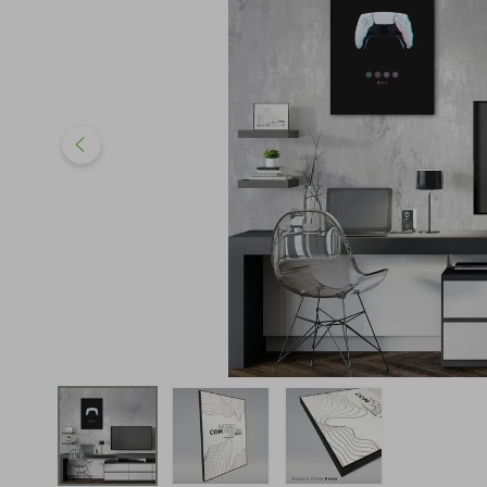
iphone
5
º