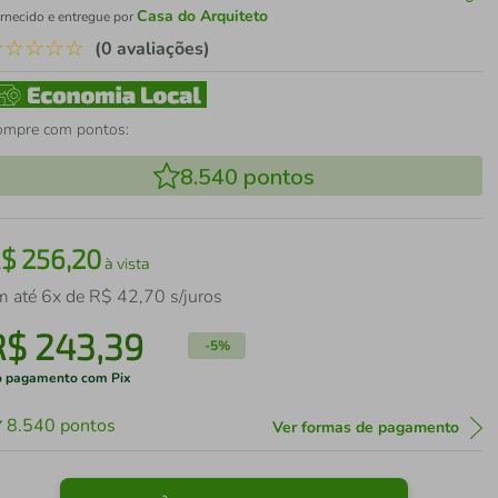
Casa do Arquiteto
rnecido e entregue por
☆
☆
☆
☆
☆
(0 avaliações)
ompre com pontos:
8.540
pontos
R$
256
,
20
à vista
m até
6
x de
R$
42
,
70
s/juros
R$
243
,
39
-
5%
 pagamento com Pix
8.540
pontos
Ver formas de pagamento