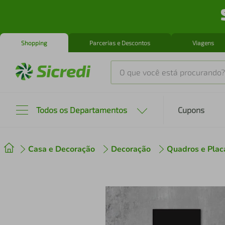
Shopping
Parcerias e Descontos
Viagens
O que você está procurando?
Produtos mais buscados
Todos os Departamentos
Cupons
tenis
1
º
Casa e Decoração
Decoração
Quadros e Plac
cafeteira
2
º
perfume
3
º
air fryer
4
º