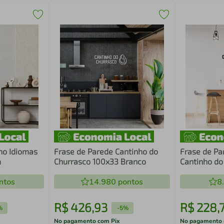
ho Idiomas
Frase de Parede Cantinho do
Frase de Pa
m
Churrasco 100x33 Branco
Cantinho do
Preto
ntos
14.980
pontos
8
R$
426
,
93
R$
228
,
%
-
5%
No pagamento com Pix
No pagamento 