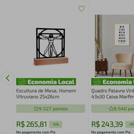
to
Escultura de Mesa, Homem
Quadro Palavra Vin
Vitruviano 25x26cm
43x30 Caixa Marfi
9.327
pontos
8.540
po
R$
265
,
81
R$
243
,
39
-
5%
-
5
No pagamento com Pix
No pagamento com Pix