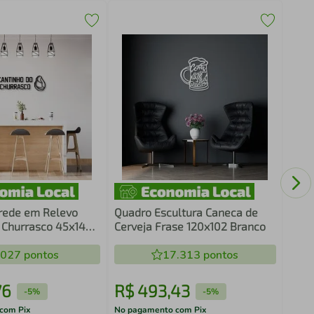
Quad
Cons
rede em Relevo
Quadro Escultura Caneca de
 Churrasco 45x14
Cerveja Frase 120x102 Branco
.027
pontos
17.313
pontos
76
R$
493
,
43
R$
-
5%
-
5%
com Pix
No pagamento com Pix
No pa