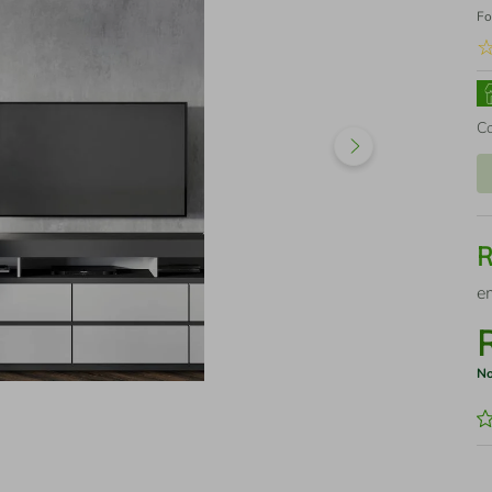
Fo
C
e
No