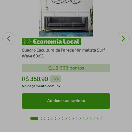
25
Quadro Escultura de Parede Minimalista Surf
Wave 60x13
12.663
pontos
R$
360
,
90
R
-
5%
No pagamento com Pix
No 
Adicionar ao carrinho