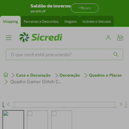
Saldão de inverno
Quero
até 40% off
Shopping
Parcerias e Descontos
Viagens
Imóveis e Veículos
O que você está procurando?
Produtos mais buscados
Casa e Decoração
Decoração
Quadros e Placas
tenis
1
º
Quadro Gamer Glitch Controle PS Buttons 60x43 Caixa Preto
cafeteira
2
º
perfume
3
º