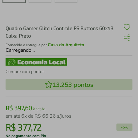
air fryer
4
º
iphone
5
º
Quadro Gamer Glitch Controle PS Buttons 60x43
Caixa Preto
Casa do Arquiteto
Fornecido e entregue por
Carregando…
Compre com pontos:
13.253
pontos
R$
397
,
60
à vista
em até
6
x de
R$
66
,
26
s/juros
R$
377
,
72
-
5%
No pagamento com Pix