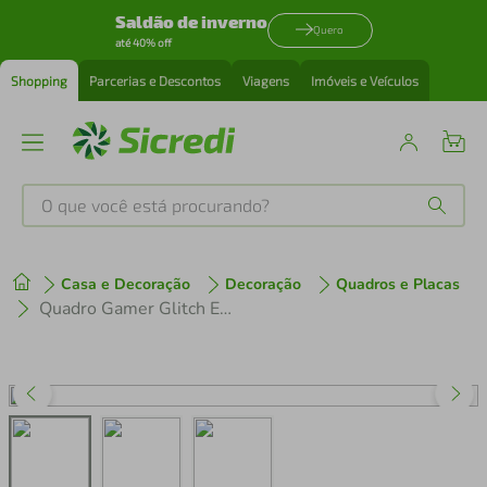
Saldão de inverno
Quero
até 40% off
Shopping
Parcerias e Descontos
Viagens
Imóveis e Veículos
O que você está procurando?
Produtos mais buscados
Casa e Decoração
Decoração
Quadros e Placas
tenis
1
º
Quadro Gamer Glitch Eat Sleep 86x60 Sem Moldura
cafeteira
2
º
perfume
3
º