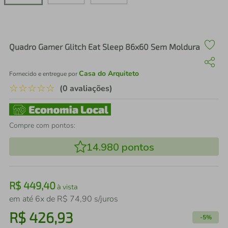
air fryer
4
º
iphone
5
º
Quadro Gamer Glitch Eat Sleep 86x60 Sem Moldura
Casa do Arquiteto
Fornecido e entregue por
☆
☆
☆
☆
☆
(0 avaliações)
Compre com pontos:
14.980
pontos
R$
449
,
40
à vista
em até
6
x de
R$
74
,
90
s/juros
R$
426
,
93
-
5%