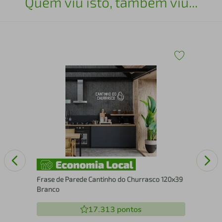
Quem viu isto, também viu...
Qua
Cai
Frase de Parede Cantinho do Churrasco 120x39
Branco
17.313
pontos