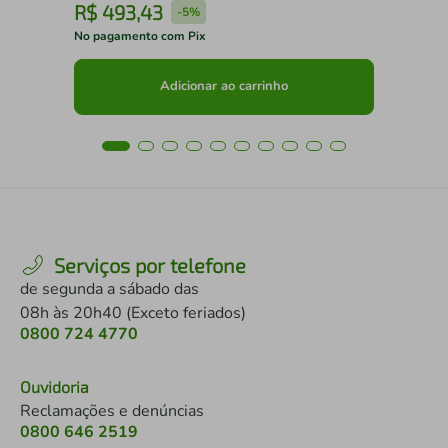
R$
493
,
43
R
-
5%
No pagamento com Pix
No 
Adicionar ao carrinho
Serviços por telefone
de segunda a sábado das
08h às 20h40 (Exceto feriados)
0800 724 4770
Ouvidoria
Reclamações e denúncias
0800 646 2519