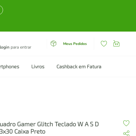
Meus Pedidos
login
para entrar
rtphones
Livros
Cashback em Fatura
uadro Gamer Glitch Teclado W A S D
3x30 Caixa Preto