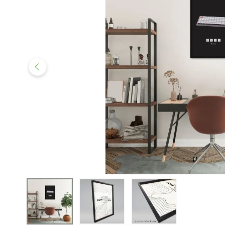
iphone
5
º