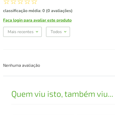
☆
☆
☆
☆
☆
classificação média: 0
(0 avaliações)
Faça login para avaliar este produto
Mais recentes
Todos
Nenhuma avaliação
Quem viu isto, também viu...