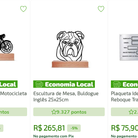
 Motocicleta
Escultura de Mesa, Buldogue
Plaqueta Ide
Inglês 25x25cm
Reboque Tra
ntos
9.327
pontos
2
R$
265
,
81
R$
75
,
9
%
-
5%
No pagamento com Pix
No pagamento 