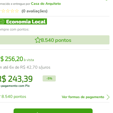
Casa do Arquiteto
rnecido e entregue por
☆
☆
☆
☆
☆
(0 avaliações)
ompre com pontos:
8.540
pontos
R$
256
,
20
à vista
m até
6
x de
R$
42
,
70
s/juros
R$
243
,
39
-
5%
 pagamento com Pix
8.540
pontos
Ver formas de pagamento