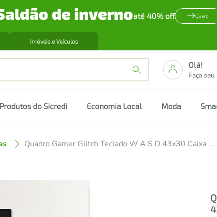
Saldão de inverno
até 40% off
Quero
Imóveis e Veículos
Olá!
Faça seu
Produtos do Sicredi
Economia Local
Moda
Sma
as
Quadro Gamer Glitch Teclado W A S D 43x30 Caixa Preto
Q
4