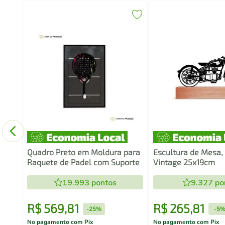
Game
co
Quadro Preto em Moldura para
Escultura de Mesa,
Raquete de Padel com Suporte
Vintage 25x19cm
19.993
pontos
9.327
po
R$
569
,
81
R$
265
,
81
-
25%
-
5
No pagamento com Pix
No pagamento com Pix