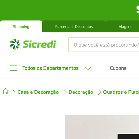
Shopping
Parcerias e Descontos
Viagens
O que você está procurando?
Produtos mais buscados
Todos os Departamentos
Cupons
tenis
1
º
Casa e Decoração
Decoração
Quadros e Plac
cafeteira
2
º
perfume
3
º
air fryer
4
º