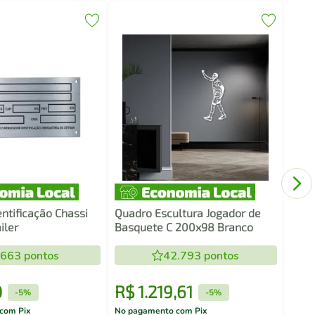
Fras
Cant
Pret
ntificação Chassi
Quadro Escultura Jogador de
iler
Basquete C 200x98 Branco
.663
pontos
42.793
pontos
0
R$
1
.
219
,
61
R$
-
5%
-
5%
com Pix
No pagamento com Pix
No pa