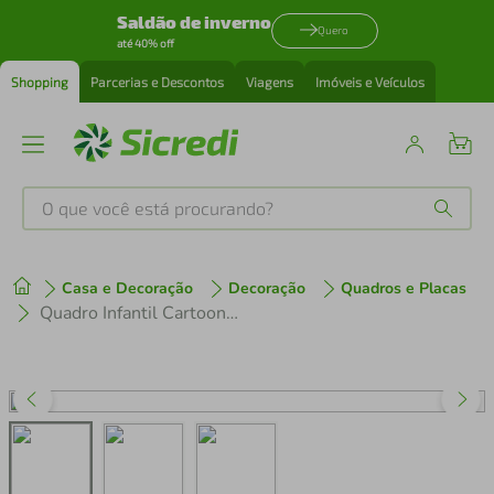
Saldão de inverno
Quero
até 40% off
Shopping
Parcerias e Descontos
Viagens
Imóveis e Veículos
O que você está procurando?
Produtos mais buscados
Casa e Decoração
Decoração
Quadros e Placas
tenis
1
º
Quadro Infantil Cartoon Leão 43x30 Caixa Branco
cafeteira
2
º
perfume
3
º