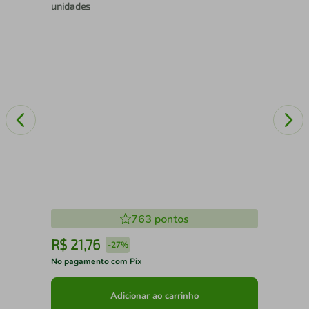
unidades
150
763
pontos
R$
21
,
76
R
-
27%
No pagamento com Pix
No 
Adicionar ao carrinho