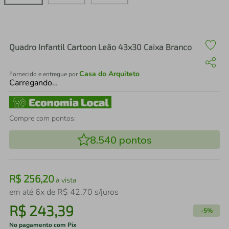
air fryer
4
º
iphone
5
º
Quadro Infantil Cartoon Leão 43x30 Caixa Branco
Casa do Arquiteto
Fornecido e entregue por
Carregando…
Compre com pontos:
8.540
pontos
R$
256
,
20
à vista
em até
6
x de
R$
42
,
70
s/juros
R$
243
,
39
-
5%
No pagamento com Pix