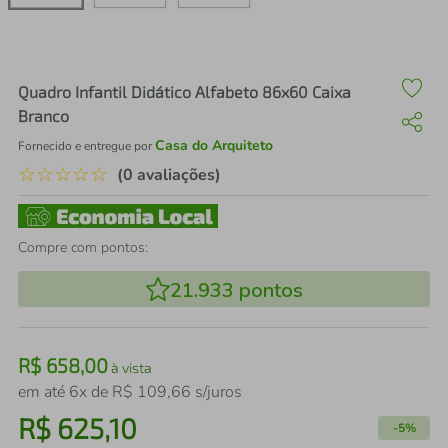
air fryer
4
º
iphone
5
º
Quadro Infantil Didático Alfabeto 86x60 Caixa
Branco
Casa do Arquiteto
Fornecido e entregue por
☆
☆
☆
☆
☆
(0 avaliações)
Compre com pontos:
21.933
pontos
R$
658
,
00
à vista
em até
6
x de
R$
109
,
66
s/juros
R$
625
,
10
-
5%