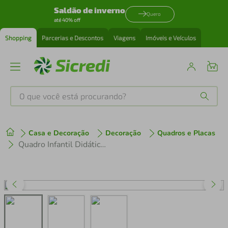
Saldão de inverno
Quero
até 40% off
Shopping
Parcerias e Descontos
Viagens
Imóveis e Veículos
O que você está procurando?
Produtos mais buscados
Casa e Decoração
Decoração
Quadros e Placas
tenis
1
º
Quadro Infantil Didático Alfabeto 86x60 Caixa Branco
cafeteira
2
º
perfume
3
º