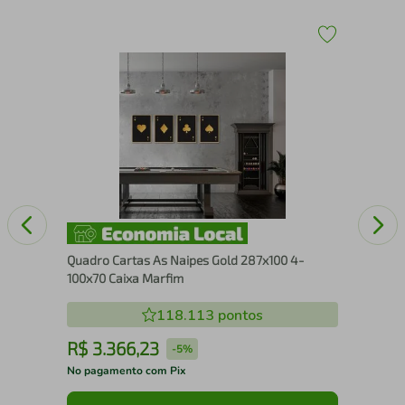
Qua
86x
Quadro Cartas As Naipes Gold 287x100 4-
100x70 Caixa Marfim
118.113
pontos
R$
3
.
366
,
23
R
-
5%
No pagamento com Pix
No 