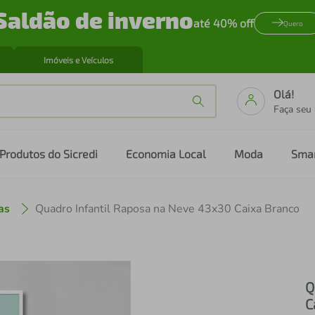
Saldão de inverno
até 40% off
Quero
Imóveis e Veículos
Olá!
Faça seu
Produtos do Sicredi
Economia Local
Moda
Sma
as
Quadro Infantil Raposa na Neve 43x30 Caixa Branco
Q
C