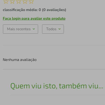
☆
☆
☆
☆
☆
classificação média: 0
(0 avaliações)
Faça login para avaliar este produto
Mais recentes
Todos
Nenhuma avaliação
Quem viu isto, também viu...