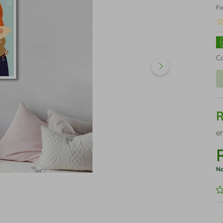
Fo
C
e
No