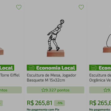
Torre Eiffel
Escultura de Mesa, Jogador
Escultura d
Basquete M 15x32cm
Orgânica Ve
ntos
9.327
pontos
9
R$
265
,
81
R$
265
,
%
-
5%
No pagamento com Pix
No pagamento 