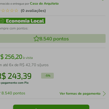
Casa do Arquiteto
rnecido e entregue por
☆
☆
☆
☆
☆
(0 avaliações)
ompre com pontos:
8.540
pontos
R$
256
,
20
à vista
m até
6
x de
R$
42
,
70
s/juros
R$
243
,
39
-
5%
 pagamento com Pix
8.540
pontos
Ver formas de pagamento