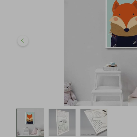
iphone
5
º