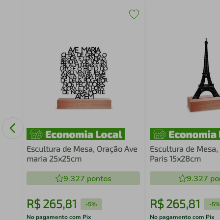
do
a
Escultura de Mesa, Oração Ave
Escultura de Mesa, 
maria 25x25cm
Paris 15x28cm
9.327
pontos
9.327
po
R$
265
,
81
R$
265
,
81
-
5%
-
5
No pagamento com Pix
No pagamento com Pix