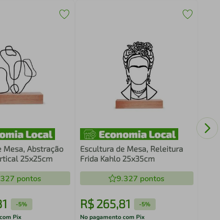
Escu
Hori
e Mesa, Abstração
Escultura de Mesa, Releitura
rtical 25x25cm
Frida Kahlo 25x35cm
.327
pontos
9.327
pontos
81
R$
265
,
81
R$
-
5%
-
5%
com Pix
No pagamento com Pix
No pa