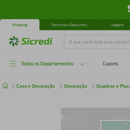
Shopping
Parcerias e Descontos
Viagens
O que você está procurando?
Produtos mais buscados
Todos os Departamentos
Cupons
tenis
1
º
Casa e Decoração
Decoração
Quadros e Plac
cafeteira
2
º
perfume
3
º
air fryer
4
º