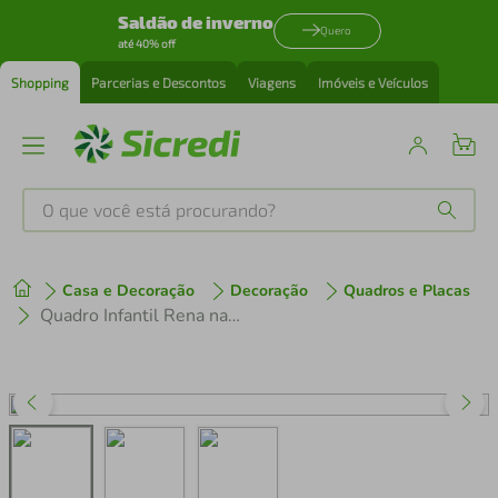
Saldão de inverno
Quero
até 40% off
Shopping
Parcerias e Descontos
Viagens
Imóveis e Veículos
O que você está procurando?
Produtos mais buscados
Casa e Decoração
Decoração
Quadros e Placas
tenis
1
º
Quadro Infantil Rena na Neve 60x43 Caixa Branco
cafeteira
2
º
perfume
3
º