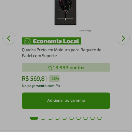
15
Quadro Preto em Moldura para Raquete de
Padel com Suporte
19.993
pontos
R$
569
,
81
R
-
25%
No pagamento com Pix
No 
Adicionar ao carrinho