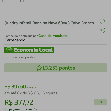
air fryer
4
º
iphone
5
º
Quadro Infantil Rena na Neve 60x43 Caixa Branco
Casa do Arquiteto
Fornecido e entregue por
Carregando…
Compre com pontos:
13.253
pontos
R$
397
,
60
à vista
em até
6
x de
R$
66
,
26
s/juros
R$
377
,
72
-
5%
No pagamento com Pix