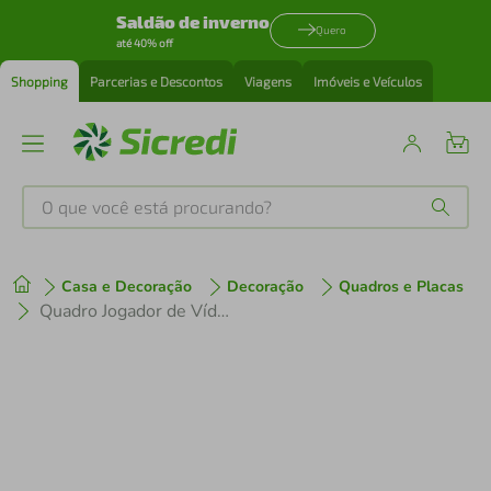
Saldão de inverno
Quero
até 40% off
Shopping
Parcerias e Descontos
Viagens
Imóveis e Veículos
O que você está procurando?
Produtos mais buscados
Casa e Decoração
Decoração
Quadros e Placas
tenis
1
º
Quadro Jogador de Vídeo Game Desktop 43x30 Caixa Branco
cafeteira
2
º
perfume
3
º