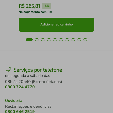
R$
265
,
81
R
-
5%
No pagamento com Pix
No 
Adicionar ao carrinho
Serviços por telefone
de segunda a sábado das
08h às 20h40 (Exceto feriados)
0800 724 4770
Ouvidoria
Reclamações e denúncias
0800 646 2519