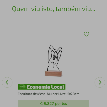
Quem viu isto, também viu...
x30
Esc
25
Escultura de Mesa, Mulher Livre 15x28cm
9.327
pontos