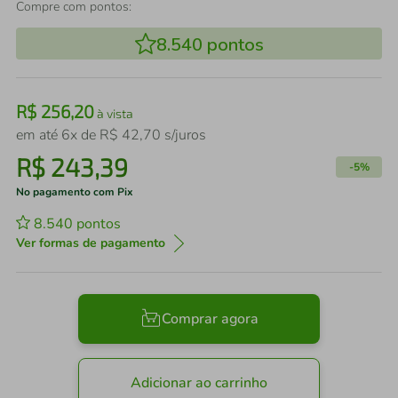
Compre com pontos:
8.540
pontos
R$
256
,
20
à vista
em até
6
x de
R$
42
,
70
s/juros
R$
243
,
39
-
5%
No pagamento com Pix
8.540
pontos
Ver formas de pagamento
Comprar agora
Adicionar ao carrinho