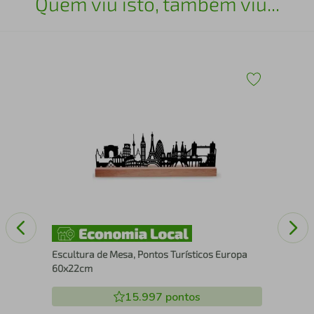
Quem viu isto, também viu...
Esc
Top
Escultura de Mesa, Pontos Turísticos Europa
60x22cm
15.997
pontos