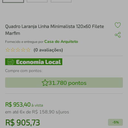
air fryer
4
º
iphone
5
º
Quadro Laranja Linha Minimalista 120x60 Filete
Marfim
Casa do Arquiteto
Fornecido e entregue por
☆
☆
☆
☆
☆
(0 avaliações)
Compre com pontos:
31.780
pontos
R$
953
,
40
à vista
em até
6
x de
R$
158
,
90
s/juros
R$
905
,
73
-
5%