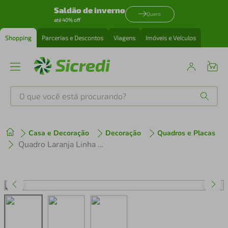
Saldão de inverno
Quero
até 40% off
Shopping
Parcerias e Descontos
Viagens
Imóveis e Veículos
O que você está procurando?
Produtos mais buscados
Casa e Decoração
Decoração
Quadros e Placas
tenis
1
º
Quadro Laranja Linha Minimalista 120x60 Filete Marfim
cafeteira
2
º
perfume
3
º