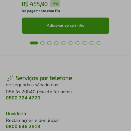
R$
455
,
90
R
-
5%
No pagamento com Pix
No 
Adicionar ao carrinho
Serviços por telefone
de segunda a sábado das
08h às 20h40 (Exceto feriados)
0800 724 4770
Ouvidoria
Reclamações e denúncias
0800 646 2519