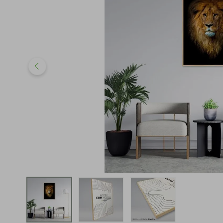
iphone
5
º