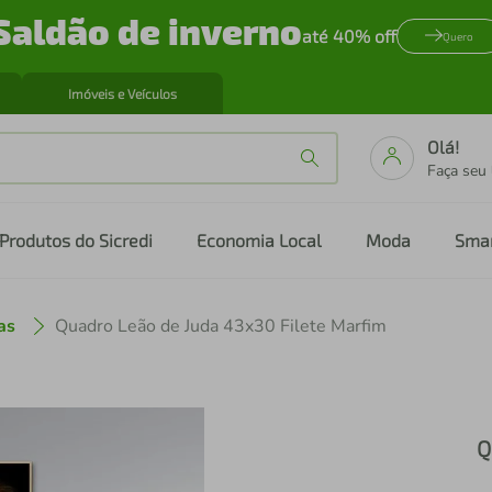
Saldão de inverno
até 40% off
Quero
Imóveis e Veículos
Olá!
Faça seu
Produtos do Sicredi
Economia Local
Moda
Sma
as
Quadro Leão de Juda 43x30 Filete Marfim
Q