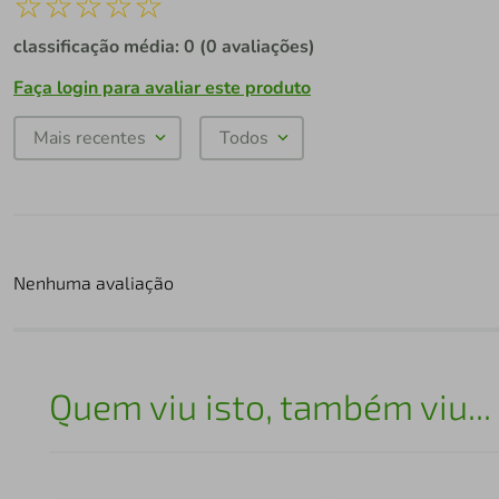
☆
☆
☆
☆
☆
classificação média: 0
(0 avaliações)
Faça login para avaliar este produto
Mais recentes
Todos
Nenhuma avaliação
Quem viu isto, também viu...