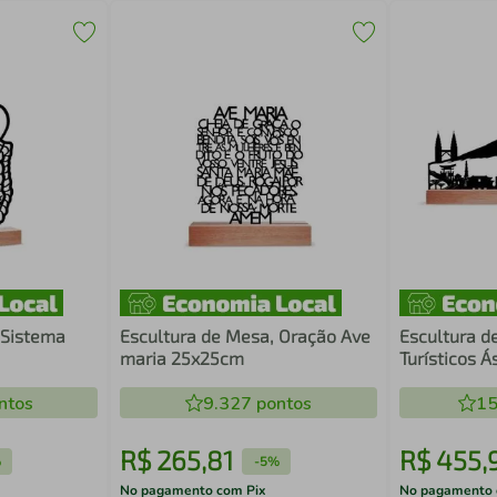
 Sistema
Escultura de Mesa, Oração Ave
Escultura d
maria 25x25cm
Turísticos 
ntos
9.327
pontos
15
R$
265
,
81
R$
455
,
%
-
5%
No pagamento com Pix
No pagamento 