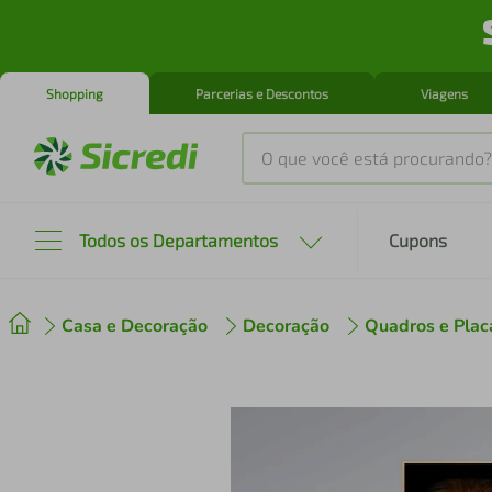
Shopping
Parcerias e Descontos
Viagens
O que você está procurando?
Produtos mais buscados
Todos os Departamentos
Cupons
tenis
1
º
Casa e Decoração
Decoração
Quadros e Plac
cafeteira
2
º
perfume
3
º
air fryer
4
º