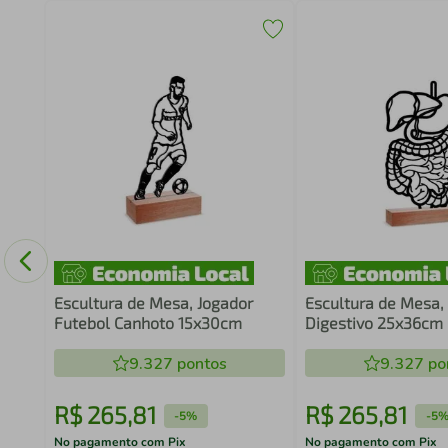
Game
co
Escultura de Mesa, Jogador
Escultura de Mesa,
Futebol Canhoto 15x30cm
Digestivo 25x36cm
9.327
pontos
9.327
po
R$
265
,
81
R$
265
,
81
-
5%
-
5
No pagamento com Pix
No pagamento com Pix