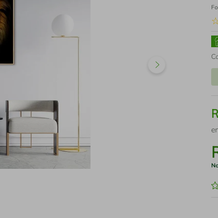
Fo
C
e
No