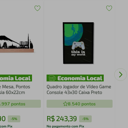
Fras
Cant
Bran
e Mesa, Pontos
Quadro Jogador de Vídeo Game
Ásia 60x22cm
Console 43x30 Caixa Preto
.997
pontos
8.540
pontos
90
R$
243
,
39
R$
-
5%
-
5%
com Pix
No pagamento com Pix
No pa