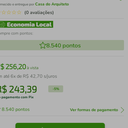
Casa do Arquiteto
rnecido e entregue por
☆
☆
☆
☆
☆
(0 avaliações)
ompre com pontos:
8.540
pontos
R$
256
,
20
à vista
m até
6
x de
R$
42
,
70
s/juros
R$
243
,
39
-
5%
 pagamento com Pix
8.540
pontos
Ver formas de pagamento