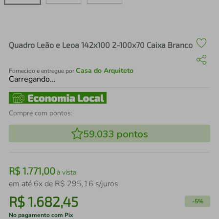
air fryer
4
º
iphone
5
º
Quadro Leão e Leoa 142x100 2-100x70 Caixa Branco
Casa do Arquiteto
Fornecido e entregue por
Carregando…
Compre com pontos:
59.033
pontos
R$
1
.
771
,
00
à vista
em até
6
x de
R$
295
,
16
s/juros
R$
1
.
682
,
45
-
5%
No pagamento com Pix