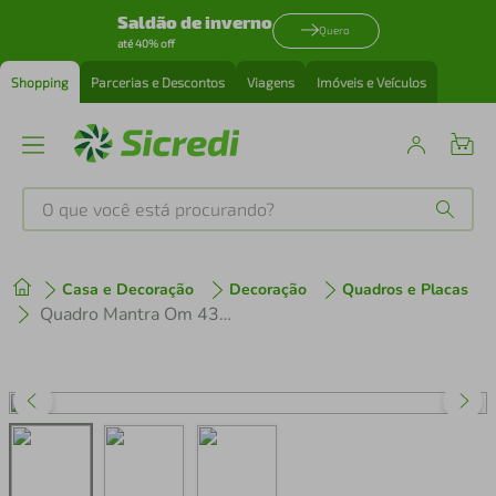
Saldão de inverno
Quero
até 40% off
Shopping
Parcerias e Descontos
Viagens
Imóveis e Veículos
O que você está procurando?
Produtos mais buscados
Casa e Decoração
Decoração
Quadros e Placas
tenis
1
º
Quadro Mantra Om 43x30 Caixa Branco
cafeteira
2
º
perfume
3
º