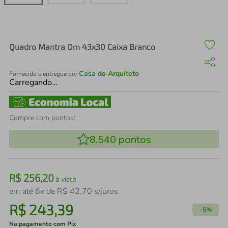
air fryer
4
º
iphone
5
º
Quadro Mantra Om 43x30 Caixa Branco
Casa do Arquiteto
Fornecido e entregue por
Carregando…
Compre com pontos:
8.540
pontos
R$
256
,
20
à vista
em até
6
x de
R$
42
,
70
s/juros
R$
243
,
39
-
5%
No pagamento com Pix