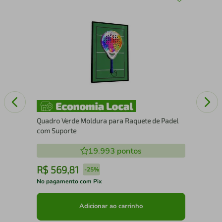
Esc
15
Quadro Verde Moldura para Raquete de Padel
com Suporte
19.993
pontos
R$
569
,
81
R
-
25%
No pagamento com Pix
No 
Adicionar ao carrinho