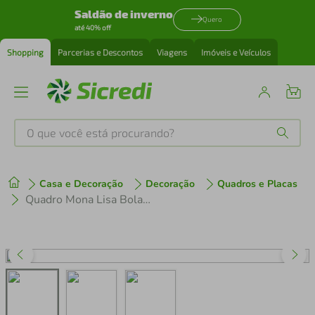
Saldão de inverno
Quero
até 40% off
Shopping
Parcerias e Descontos
Viagens
Imóveis e Veículos
O que você está procurando?
Produtos mais buscados
Casa e Decoração
Decoração
Quadros e Placas
tenis
1
º
Quadro Mona Lisa Bola de Chiclete 86x60 Caixa Preto
cafeteira
2
º
perfume
3
º