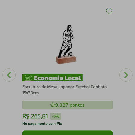
30
Esc
25
Escultura de Mesa, Jogador Futebol Canhoto
15x30cm
9.327
pontos
R$
265
,
81
R
-
5%
No pagamento com Pix
No 