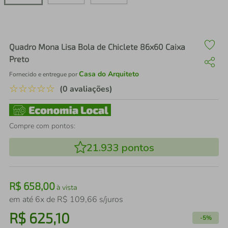
air fryer
4
º
iphone
5
º
Quadro Mona Lisa Bola de Chiclete 86x60 Caixa
Preto
Casa do Arquiteto
Fornecido e entregue por
☆
☆
☆
☆
☆
(0 avaliações)
Compre com pontos:
21.933
pontos
R$
658
,
00
à vista
em até
6
x de
R$
109
,
66
s/juros
R$
625
,
10
-
5%