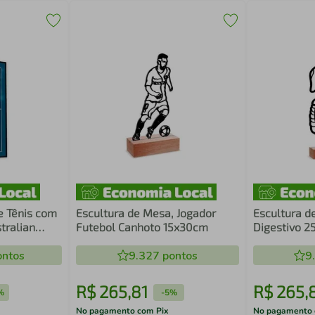
e Tênis com
Escultura de Mesa, Jogador
Escultura d
tralian
Futebol Canhoto 15x30cm
Digestivo 
ntos
9.327
pontos
9
R$
265
,
81
R$
265
,
%
-
5%
No pagamento com Pix
No pagamento 