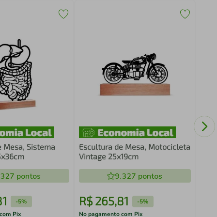
Escu
Ingl
e Mesa, Sistema
Escultura de Mesa, Motocicleta
25x36cm
Vintage 25x19cm
.327
pontos
9.327
pontos
81
R$
265
,
81
R$
-
5%
-
5%
com Pix
No pagamento com Pix
No pa