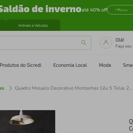
Saldão de inverno
até 40% off
Quero
Imóveis e Veículos
Olá!
Faça seu
Produtos do Sicredi
Economia Local
Moda
Sma
as
Quadro Mosaico Decorativo Montanhas Céu 5 Telas 208x90
Q
C