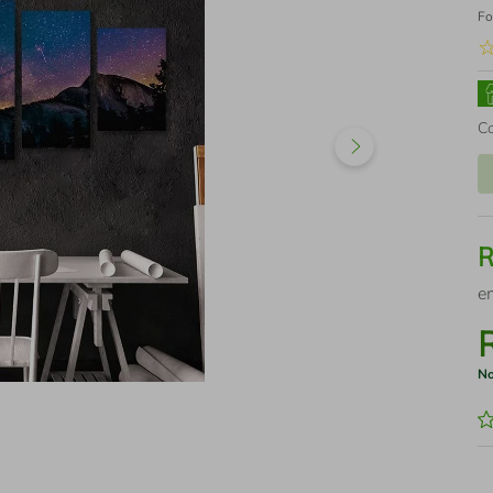
Fo
C
e
No