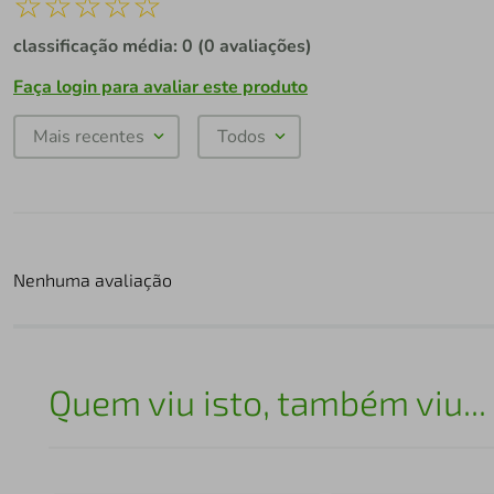
☆
☆
☆
☆
☆
classificação média: 0
(0 avaliações)
Faça login para avaliar este produto
Mais recentes
Todos
Nenhuma avaliação
Quem viu isto, também viu...