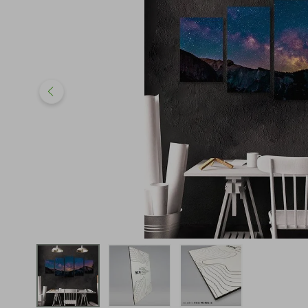
iphone
5
º