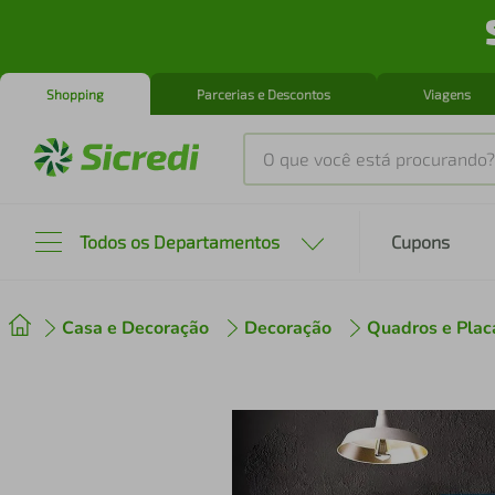
Shopping
Parcerias e Descontos
Viagens
O que você está procurando?
Produtos mais buscados
Todos os Departamentos
Cupons
tenis
1
º
Casa e Decoração
Decoração
Quadros e Plac
cafeteira
2
º
perfume
3
º
air fryer
4
º