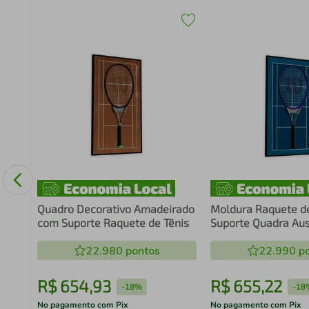
o
19
Quadro Decorativo Amadeirado
Moldura Raquete d
com Suporte Raquete de Tênis
Suporte Quadra Aus
Open
22.980
pontos
22.990
po
R$
654
,
93
R$
655
,
22
-
18%
-
18
No pagamento com Pix
No pagamento com Pix