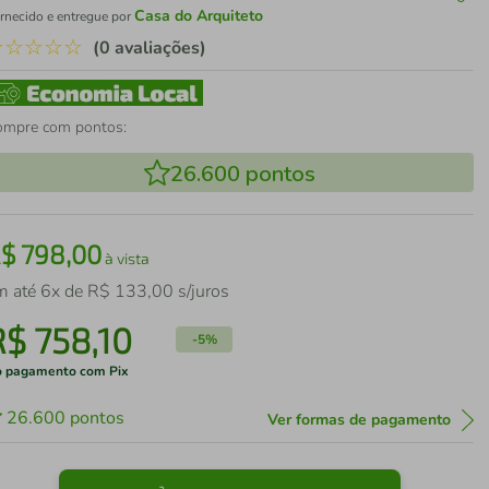
Casa do Arquiteto
rnecido e entregue por
☆
☆
☆
☆
☆
(0 avaliações)
ompre com pontos:
26.600
pontos
R$
798
,
00
à vista
m até
6
x de
R$
133
,
00
s/juros
R$
758
,
10
-
5%
 pagamento com Pix
26.600
pontos
Ver formas de pagamento