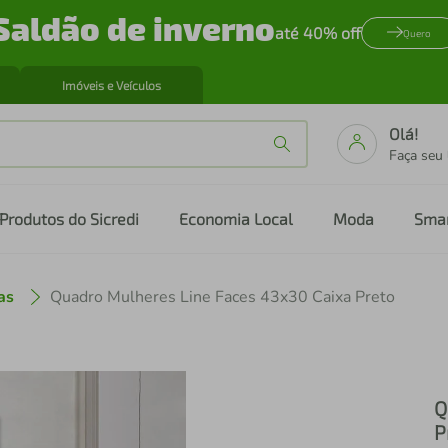
Saldão de inverno
até 40% off
Quero
Imóveis e Veículos
Olá!
Faça seu
Produtos do Sicredi
Economia Local
Moda
Sma
as
Quadro Mulheres Line Faces 43x30 Caixa Preto
Q
P