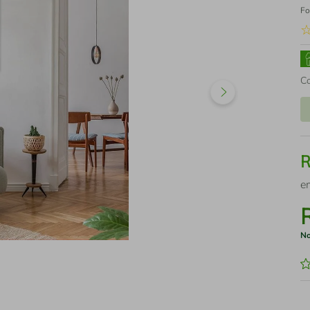
Fo
C
e
No