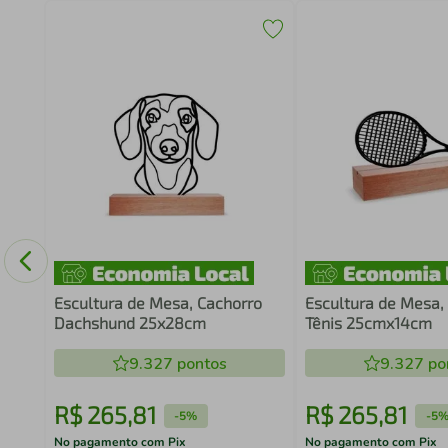
raia
co
Escultura de Mesa, Cachorro
Escultura de Mesa,
Dachshund 25x28cm
Tênis 25cmx14cm
9.327
pontos
9.327
po
R$
265
,
81
R$
265
,
81
-
5%
-
5
No pagamento com Pix
No pagamento com Pix