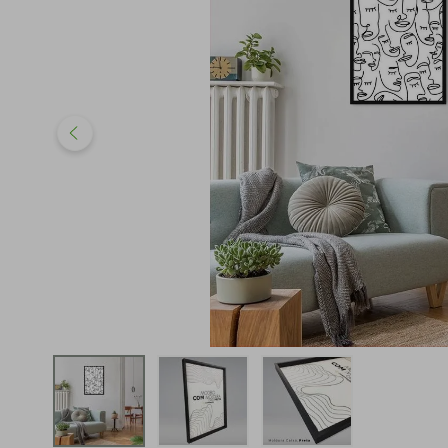
iphone
5
º