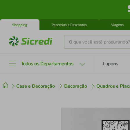
Shopping
Parcerias e Descontos
Viagens
O que você está procurando?
Produtos mais buscados
Todos os Departamentos
Cupons
tenis
1
º
Casa e Decoração
Decoração
Quadros e Plac
cafeteira
2
º
perfume
3
º
air fryer
4
º