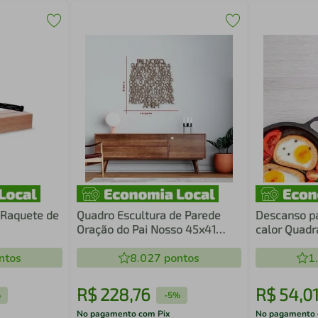
 Raquete de
Quadro Escultura de Parede
Descanso pa
Oração do Pai Nosso 45x41
calor Quadr
Marrom
ntos
8.027
pontos
1
R$
228
,
76
R$
54
,
0
%
-
5%
No pagamento com Pix
No pagamento 