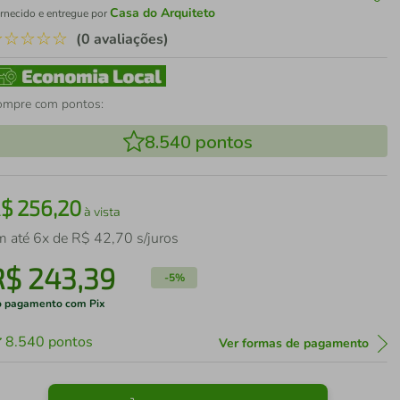
Casa do Arquiteto
rnecido e entregue por
☆
☆
☆
☆
☆
(0 avaliações)
ompre com pontos:
8.540
pontos
R$
256
,
20
à vista
m até
6
x de
R$
42
,
70
s/juros
R$
243
,
39
-
5%
 pagamento com Pix
8.540
pontos
Ver formas de pagamento