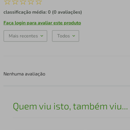
☆
☆
☆
☆
☆
classificação média: 0
(0 avaliações)
Faça login para avaliar este produto
Mais recentes
Todos
Nenhuma avaliação
Quem viu isto, também viu...