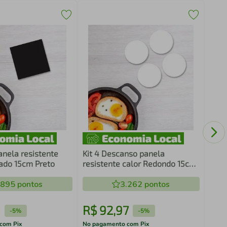
Quad
Draw
Mar
nela resistente
Kit 4 Descanso panela
ado 15cm Preto
resistente calor Redondo 15cm
Branco
.895
pontos
3.262
pontos
1
R$
92
,
97
R$
-
5%
-
5%
com Pix
No pagamento com Pix
No pa