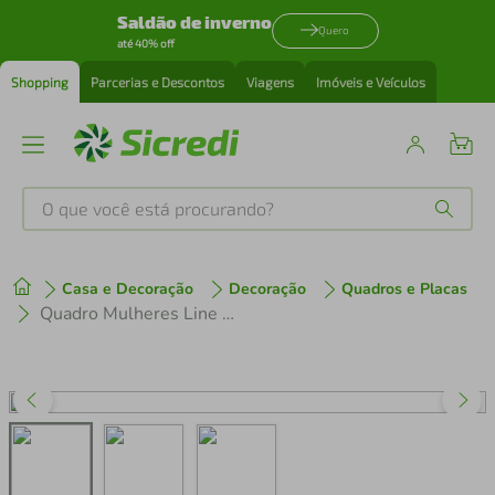
Saldão de inverno
Quero
até 40% off
Shopping
Parcerias e Descontos
Viagens
Imóveis e Veículos
O que você está procurando?
Produtos mais buscados
Casa e Decoração
Decoração
Quadros e Placas
tenis
1
º
Quadro Mulheres Line Faces 43x30 Filete Preto
cafeteira
2
º
perfume
3
º