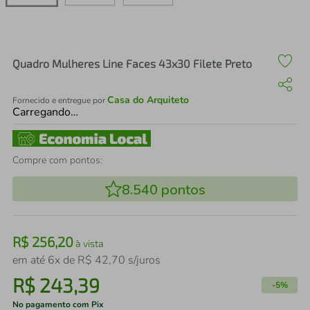
air fryer
4
º
iphone
5
º
Quadro Mulheres Line Faces 43x30 Filete Preto
Casa do Arquiteto
Fornecido e entregue por
Carregando…
Compre com pontos:
8.540
pontos
R$
256
,
20
à vista
em até
6
x de
R$
42
,
70
s/juros
R$
243
,
39
-
5%
No pagamento com Pix