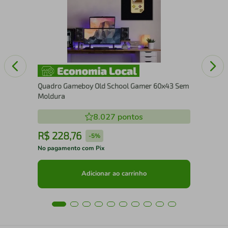
Cai
Quadro Gameboy Old School Gamer 60x43 Sem
Moldura
8.027
pontos
R$
228
,
76
R
-
5%
No pagamento com Pix
No 
Adicionar ao carrinho