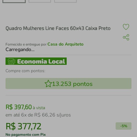
air fryer
4
º
iphone
5
º
Quadro Mulheres Line Faces 60x43 Caixa Preto
Casa do Arquiteto
Fornecido e entregue por
Carregando…
Compre com pontos:
13.253
pontos
R$
397
,
60
à vista
em até
6
x de
R$
66
,
26
s/juros
R$
377
,
72
-
5%
No pagamento com Pix