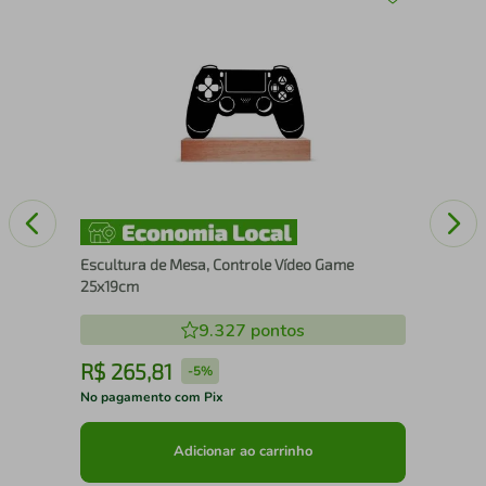
x30
Esc
150
Escultura de Mesa, Controle Vídeo Game
25x19cm
9.327
pontos
R$
265
,
81
R
-
5%
No pagamento com Pix
No 
Adicionar ao carrinho