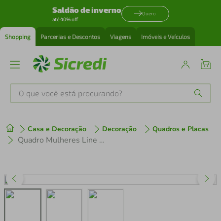
Saldão de inverno
Quero
até 40% off
Shopping
Parcerias e Descontos
Viagens
Imóveis e Veículos
O que você está procurando?
Produtos mais buscados
Casa e Decoração
Decoração
Quadros e Placas
tenis
1
º
Quadro Mulheres Line Faces 60x43 Caixa Preto
cafeteira
2
º
perfume
3
º