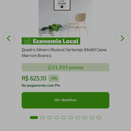
Ma
Quadro Gênero Musical Sertanejo 86x60 Caixa
Marrom Branco
21.933
pontos
R$
625
,
10
R
-
5%
No pagamento com Pix
No 
Ver detalhes