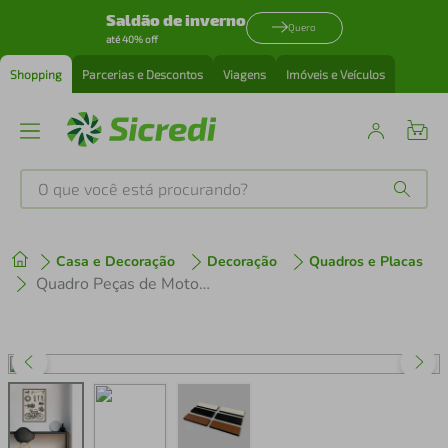
Saldão de inverno
Quero
até 40% off
Shopping
Parcerias e Descontos
Viagens
Imóveis e Veículos
O que você está procurando?
Produtos mais buscados
Casa e Decoração
Decoração
Quadros e Placas
tenis
1
º
Quadro Peças de Motocicleta de 1894 60x43 Caixa Marrom
cafeteira
2
º
perfume
3
º