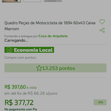
air fryer
4
º
iphone
5
º
Quadro Peças de Motocicleta de 1894 60x43 Caixa
Marrom
Casa do Arquiteto
Fornecido e entregue por
Carregando…
Compre com pontos:
13.253
pontos
R$
397
,
60
à vista
em até
6
x de
R$
66
,
26
s/juros
R$
377
,
72
-
5%
No pagamento com Pix