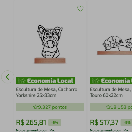
o
60
Escultura de Mesa, Cachorro
Escultura de Mesa,
Yorkshire 25x33cm
Touro 60x22cm
9.327
pontos
18.153
po
R$
265
,
81
R$
517
,
37
-
5%
-
5%
No pagamento com Pix
No pagamento com Pix