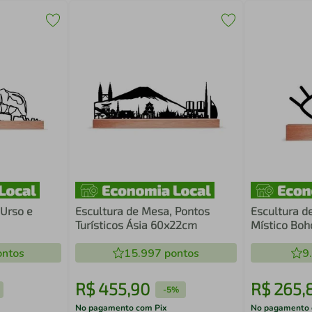
 Urso e
Escultura de Mesa, Pontos
Escultura d
Turísticos Ásia 60x22cm
Místico Bo
ntos
15.997
pontos
9
R$
455
,
90
R$
265
,
-
5%
No pagamento com Pix
No pagamento 