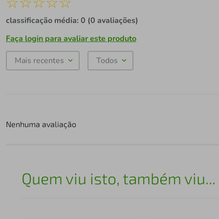
☆
☆
☆
☆
☆
classificação média: 0
(0 avaliações)
Faça login para avaliar este produto
Mais recentes
Todos
Nenhuma avaliação
Quem viu isto, também viu...