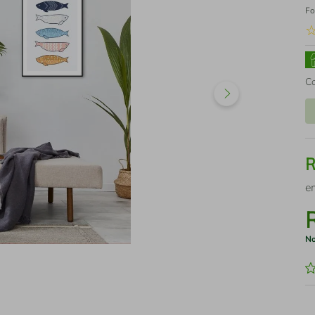
Fo
C
e
No