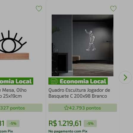
Fras
Chur
e Mesa, Olho
Quadro Escultura Jogador de
ho 25x19cm
Basquete C 200x98 Branco
.327
pontos
42.793
pontos
81
R$
1
.
219
,
61
R$
-
5%
-
5%
com Pix
No pagamento com Pix
No pa