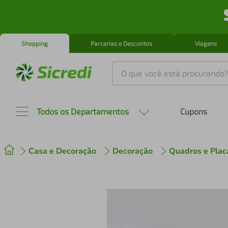
Shopping
Parcerias e Descontos
Viagens
O que você está procurando?
Produtos mais buscados
Todos os Departamentos
Cupons
tenis
1
º
Casa e Decoração
Decoração
Quadros e Plac
cafeteira
2
º
perfume
3
º
air fryer
4
º