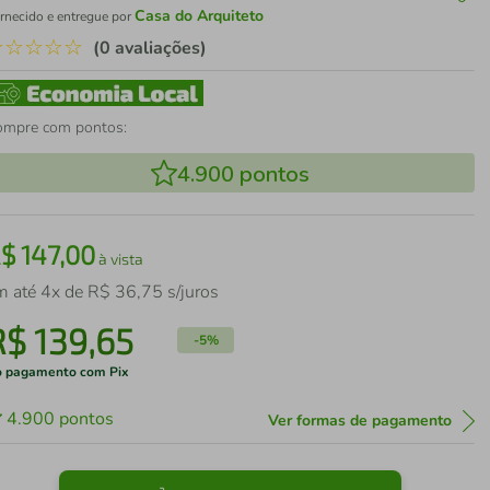
Casa do Arquiteto
rnecido e entregue por
☆
☆
☆
☆
☆
(0 avaliações)
ompre com pontos:
4.900
pontos
R$
147
,
00
à vista
m até
4
x de
R$
36
,
75
s/juros
R$
139
,
65
-
5%
 pagamento com Pix
4.900
pontos
Ver formas de pagamento