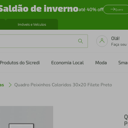
Saldão de inverno
até 40% off
Quero
Imóveis e Veículos
Olá!
Faça seu
Produtos do Sicredi
Economia Local
Moda
Sma
as
Quadro Peixinhos Coloridos 30x20 Filete Preto
Q
P