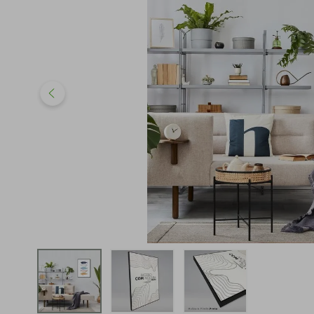
iphone
5
º