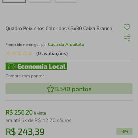
air fryer
4
º
iphone
5
º
Quadro Peixinhos Coloridos 43x30 Caixa Branco
Casa do Arquiteto
Fornecido e entregue por
☆
☆
☆
☆
☆
(0 avaliações)
Compre com pontos:
8.540
pontos
R$
256
,
20
à vista
em até
6
x de
R$
42
,
70
s/juros
R$
243
,
39
-
5%