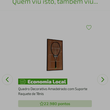
Quem viu isto, também viu...
Esc
15
Quadro Decorativo Amadeirado com Suporte
Raquete de Tênis
22.980
pontos