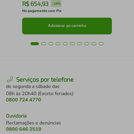
R$
654
,
93
R
-
18%
No pagamento com Pix
No 
Adicionar ao carrinho
Serviços por telefone
de segunda a sábado das
08h às 20h40 (Exceto feriados)
0800 724 4770
Ouvidoria
Reclamações e denúncias
0800 646 2519