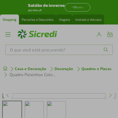
Saldão de inverno
Quero
até 40% off
Shopping
Parcerias e Descontos
Viagens
Imóveis e Veículos
O que você está procurando?
Produtos mais buscados
Casa e Decoração
Decoração
Quadros e Placas
tenis
1
º
Quadro Peixinhos Coloridos 43x30 Caixa Branco
cafeteira
2
º
perfume
3
º