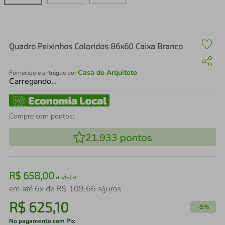
air fryer
4
º
iphone
5
º
Quadro Peixinhos Coloridos 86x60 Caixa Branco
Casa do Arquiteto
Fornecido e entregue por
Carregando…
Compre com pontos:
21.933
pontos
R$
658
,
00
à vista
em até
6
x de
R$
109
,
66
s/juros
R$
625
,
10
-
5%
No pagamento com Pix