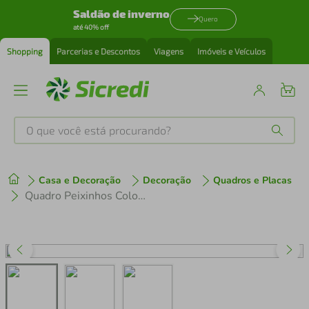
Saldão de inverno
Quero
até 40% off
Shopping
Parcerias e Descontos
Viagens
Imóveis e Veículos
O que você está procurando?
Produtos mais buscados
Casa e Decoração
Decoração
Quadros e Placas
tenis
1
º
Quadro Peixinhos Coloridos 86x60 Caixa Branco
cafeteira
2
º
perfume
3
º