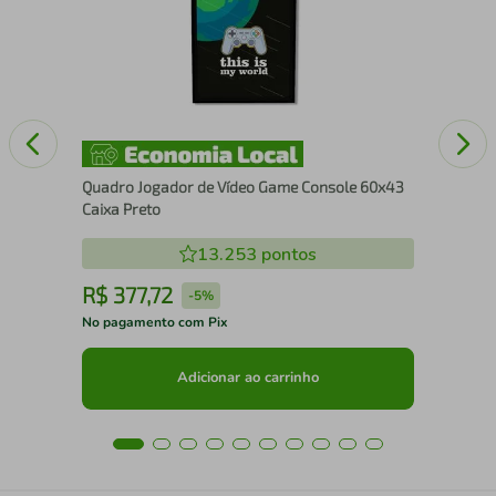
Fil
Quadro Jogador de Vídeo Game Console 60x43
Caixa Preto
13.253
pontos
R$
377
,
72
R
-
5%
No pagamento com Pix
No 
Adicionar ao carrinho