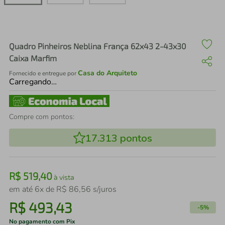
air fryer
4
º
iphone
5
º
Quadro Pinheiros Neblina França 62x43 2-43x30
Caixa Marfim
Casa do Arquiteto
Fornecido e entregue por
Carregando…
Compre com pontos:
17.313
pontos
R$
519
,
40
à vista
em até
6
x de
R$
86
,
56
s/juros
R$
493
,
43
-
5%
No pagamento com Pix