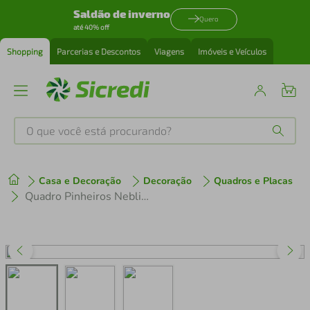
Saldão de inverno
Quero
até 40% off
Shopping
Parcerias e Descontos
Viagens
Imóveis e Veículos
O que você está procurando?
Produtos mais buscados
Casa e Decoração
Decoração
Quadros e Placas
tenis
1
º
Quadro Pinheiros Neblina França 62x43 2-43x30 Caixa Marfim
cafeteira
2
º
perfume
3
º