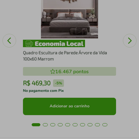
Cai
Quadro Escultura de Parede Árvore da Vida
100x60 Marrom
16.467
pontos
R$
469
,
30
R
-
5%
No pagamento com Pix
No 
Adicionar ao carrinho