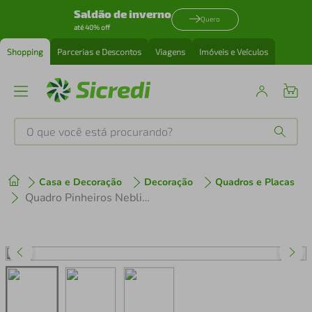
Saldão de inverno
Quero
até 40% off
Shopping
Parcerias e Descontos
Viagens
Imóveis e Veículos
O que você está procurando?
Produtos mais buscados
Casa e Decoração
Decoração
Quadros e Placas
tenis
1
º
Quadro Pinheiros Neblina França 62x43 2-43x30 Caixa Preto
cafeteira
2
º
perfume
3
º