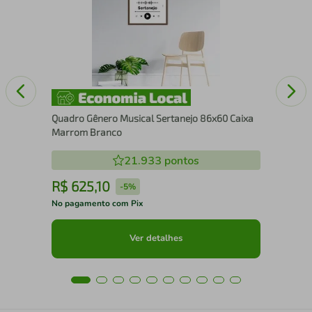
Br
Quadro Gênero Musical Sertanejo 86x60 Caixa
Marrom Branco
21.933
pontos
R$
625
,
10
R
-
5%
No pagamento com Pix
No 
Ver detalhes