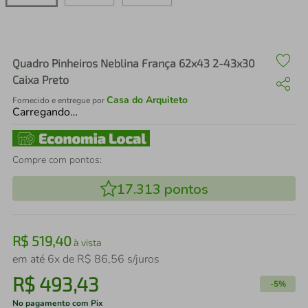
air fryer
4
º
iphone
5
º
Quadro Pinheiros Neblina França 62x43 2-43x30
Caixa Preto
Casa do Arquiteto
Fornecido e entregue por
Carregando…
Compre com pontos:
17.313
pontos
R$
519
,
40
à vista
em até
6
x de
R$
86
,
56
s/juros
R$
493
,
43
-
5%
No pagamento com Pix