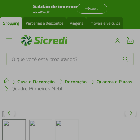
Saldão de inverno
Quero
até 40% off
Shopping
Parcerias e Descontos
Viagens
Imóveis e Veículos
O que você está procurando?
Produtos mais buscados
Casa e Decoração
Decoração
Quadros e Placas
tenis
1
º
Quadro Pinheiros Neblina França 88x60 2-60x43 Filete Preto
cafeteira
2
º
perfume
3
º