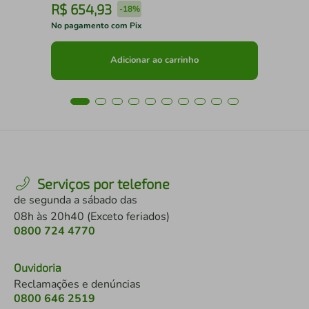
R$
654
,
93
R
-
18%
No pagamento com Pix
No 
Adicionar ao carrinho
Serviços por telefone
de segunda a sábado das
08h às 20h40 (Exceto feriados)
0800 724 4770
Ouvidoria
Reclamações e denúncias
0800 646 2519