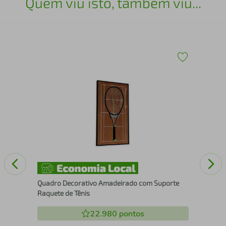
Quem viu isto, também viu...
43
Qua
Pad
Quadro Decorativo Amadeirado com Suporte
Raquete de Tênis
22.980
pontos