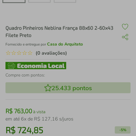
air fryer
4
º
iphone
5
º
Quadro Pinheiros Neblina França 88x60 2-60x43
Filete Preto
Casa do Arquiteto
Fornecido e entregue por
☆
☆
☆
☆
☆
(0 avaliações)
Compre com pontos:
25.433
pontos
R$
763
,
00
à vista
em até
6
x de
R$
127
,
16
s/juros
R$
724
,
85
-
5%