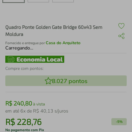
air fryer
4
º
iphone
5
º
Quadro Ponte Golden Gate Bridge 60x43 Sem
Moldura
Casa do Arquiteto
Fornecido e entregue por
Carregando…
Compre com pontos:
8.027
pontos
R$
240
,
80
à vista
em até
6
x de
R$
40
,
13
s/juros
R$
228
,
76
-
5%
No pagamento com Pix