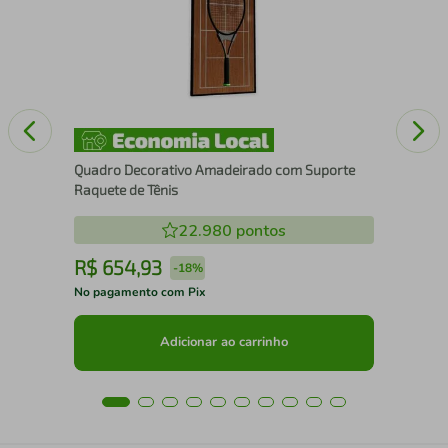
com
Quadro Decorativo Amadeirado com Suporte
Raquete de Tênis
22.980
pontos
R$
654
,
93
R
-
18%
No pagamento com Pix
No 
Adicionar ao carrinho