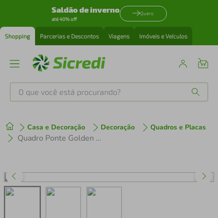
Saldão de inverno
Quero
até 40% off
Shopping
Parcerias e Descontos
Viagens
Imóveis e Veículos
O que você está procurando?
Produtos mais buscados
Casa e Decoração
Decoração
Quadros e Placas
tenis
1
º
Quadro Ponte Golden Gate Bridge 60x43 Sem Moldura
cafeteira
2
º
perfume
3
º