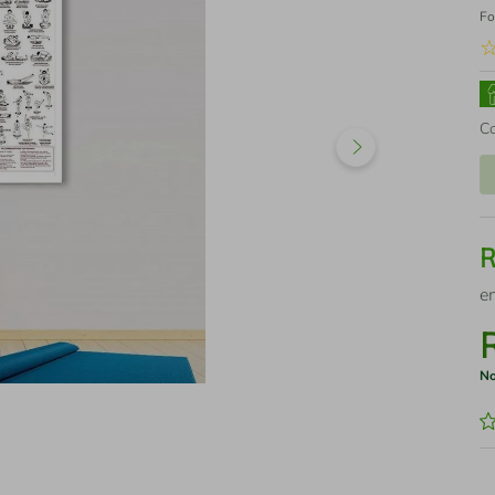
Fo
C
e
No