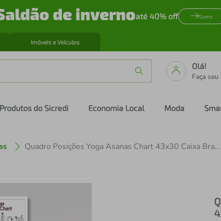
Saldão de inverno
até 40% off
Quero
Imóveis e Veículos
Olá!
Faça seu
Produtos do Sicredi
Economia Local
Moda
Sma
as
Quadro Posições Yoga Asanas Chart 43x30 Caixa Branco
Q
4