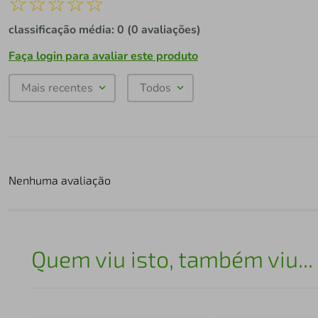
☆
☆
☆
☆
☆
classificação média: 0
(0 avaliações)
Faça login para avaliar este produto
Mais recentes
Todos
Nenhuma avaliação
Quem viu isto, também viu...