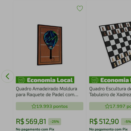
Olho
Quadro Amadeirado Moldura
Quadro Escultura d
para Raquete de Padel com
Tabuleiro de Xadre
Suporte
6mm
19.993
pontos
17.997
po
R$
569
,
81
R$
512
,
90
-
25%
-
5%
No pagamento com Pix
No pagamento com Pix