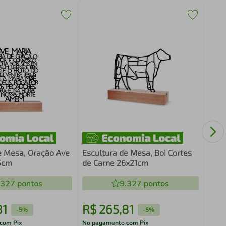
Quad
Basq
e Mesa, Oração Ave
Escultura de Mesa, Boi Cortes
5cm
de Carne 26x21cm
.327
pontos
9.327
pontos
81
R$
265
,
81
R$
-
5%
-
5%
com Pix
No pagamento com Pix
No pa