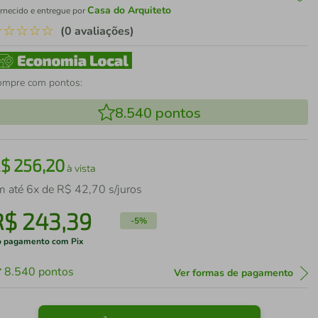
Casa do Arquiteto
rnecido e entregue por
☆
☆
☆
☆
☆
(0 avaliações)
ompre com pontos:
8.540
pontos
R$
256
,
20
à vista
m até
6
x de
R$
42
,
70
s/juros
R$
243
,
39
-
5%
 pagamento com Pix
8.540
pontos
Ver formas de pagamento