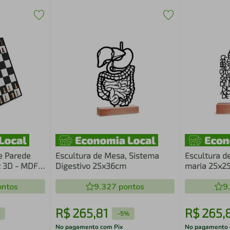
e Parede
Escultura de Mesa, Sistema
Escultura d
z 3D - MDF
Digestivo 25x36cm
maria 25x2
ntos
9.327
pontos
9
R$
265
,
81
R$
265
,
-
5%
No pagamento com Pix
No pagamento 