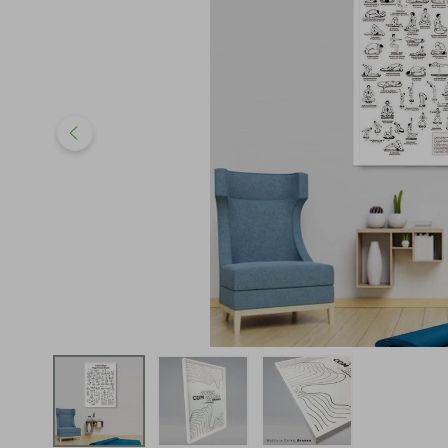
iphone
5
º