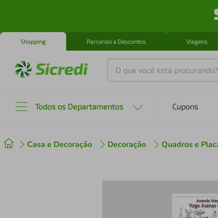
Shopping
Parcerias e Descontos
Viagens
O que você está procurando?
Produtos mais buscados
Todos os Departamentos
Cupons
tenis
1
º
Casa e Decoração
Decoração
Quadros e Plac
cafeteira
2
º
perfume
3
º
air fryer
4
º