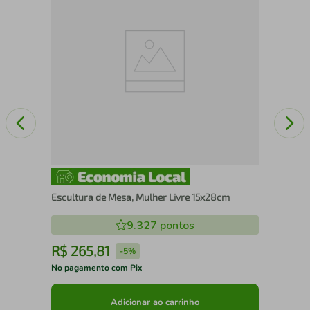
60
Escultura de Mesa, Mulher Livre 15x28cm
9.327
pontos
R$
265
,
81
R
-
5%
No pagamento com Pix
No 
Adicionar ao carrinho