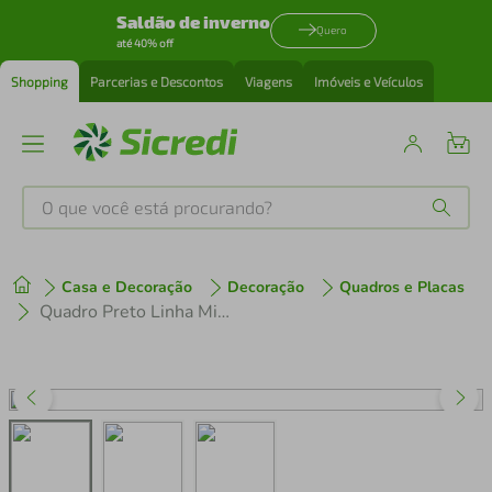
Saldão de inverno
Quero
até 40% off
Shopping
Parcerias e Descontos
Viagens
Imóveis e Veículos
O que você está procurando?
Produtos mais buscados
Casa e Decoração
Decoração
Quadros e Placas
tenis
1
º
Quadro Preto Linha Minimalista 120x60 Filete Preto
cafeteira
2
º
perfume
3
º