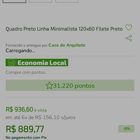
air fryer
4
º
iphone
5
º
Quadro Preto Linha Minimalista 120x60 Filete Preto
Casa do Arquiteto
Fornecido e entregue por
Carregando…
Compre com pontos:
31.220
pontos
R$
936
,
60
à vista
em até
6
x de
R$
156
,
10
s/juros
R$
889
,
77
-
5%
No pagamento com Pix