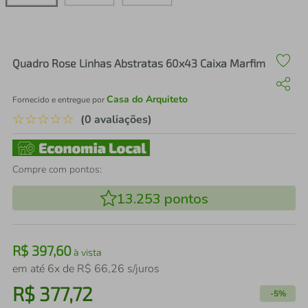
air fryer
4
º
iphone
5
º
Quadro Rose Linhas Abstratas 60x43 Caixa Marfim
Casa do Arquiteto
Fornecido e entregue por
☆
☆
☆
☆
☆
(0 avaliações)
Compre com pontos:
13.253
pontos
R$
397
,
60
à vista
em até
6
x de
R$
66
,
26
s/juros
R$
377
,
72
-
5%