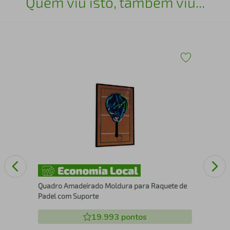
Quem viu isto, também viu...
Esc
15
Quadro Amadeirado Moldura para Raquete de
Padel com Suporte
19.993
pontos