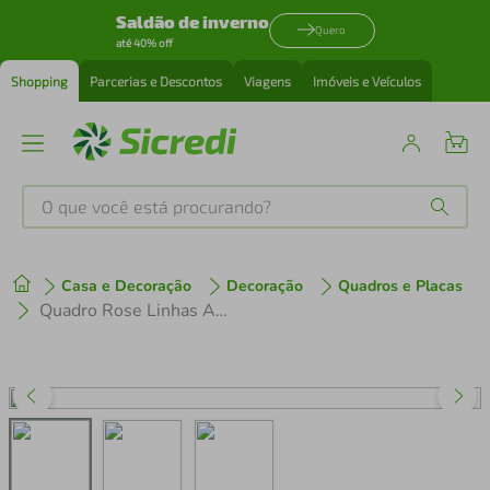
Saldão de inverno
Quero
até 40% off
Shopping
Parcerias e Descontos
Viagens
Imóveis e Veículos
O que você está procurando?
Produtos mais buscados
Casa e Decoração
Decoração
Quadros e Placas
tenis
1
º
Quadro Rose Linhas Abstratas 60x43 Caixa Marfim
cafeteira
2
º
perfume
3
º