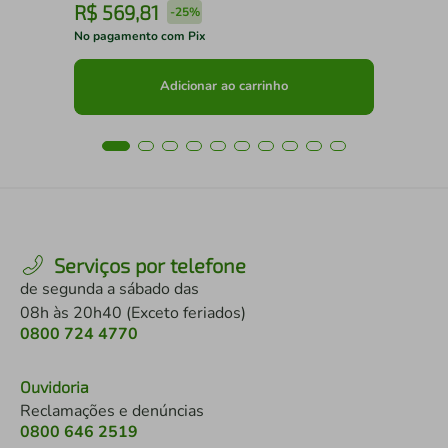
R$
569
,
81
R
-
25%
No pagamento com Pix
No 
Adicionar ao carrinho
Serviços por telefone
de segunda a sábado das
08h às 20h40 (Exceto feriados)
0800 724 4770
Ouvidoria
Reclamações e denúncias
0800 646 2519