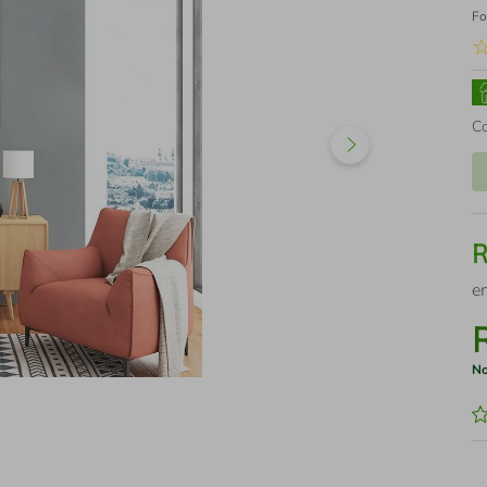
Fo
C
e
No