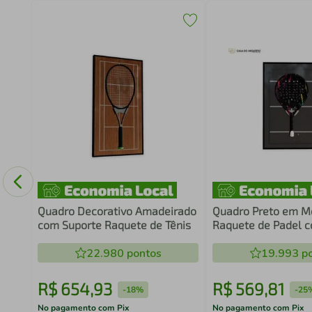
do
a
Quadro Decorativo Amadeirado
Quadro Preto em M
com Suporte Raquete de Tênis
Raquete de Padel 
22.980
pontos
19.993
po
R$
654
,
93
R$
569
,
81
-
18%
-
25
No pagamento com Pix
No pagamento com Pix