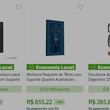
oldura para
Moldura Raquete de Tênis com
Escultura d
com Suporte
Suporte Quadra Australian
Digestivo 
Open
ntos
22.990
pontos
9
R$
655
,
22
R$
265
,
%
-
18%
No pagamento com Pix
No pagamento 