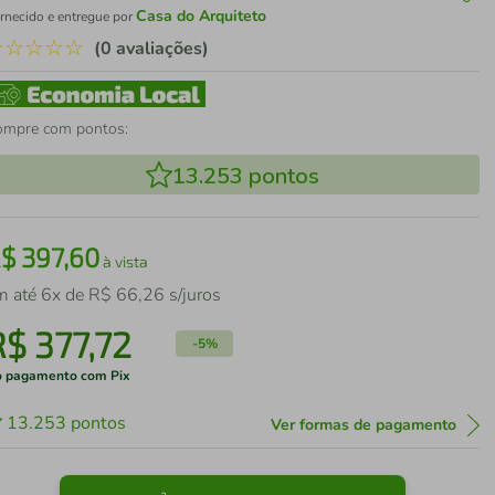
Casa do Arquiteto
rnecido e entregue por
☆
☆
☆
☆
☆
(0 avaliações)
ompre com pontos:
13.253
pontos
R$
397
,
60
à vista
m até
6
x de
R$
66
,
26
s/juros
R$
377
,
72
-
5%
 pagamento com Pix
13.253
pontos
Ver formas de pagamento