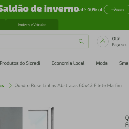
Saldão de inverno
até 40% off
Quero
Imóveis e Veículos
Olá!
Faça seu
Produtos do Sicredi
Economia Local
Moda
Sma
as
Quadro Rose Linhas Abstratas 60x43 Filete Marfim
Q
F