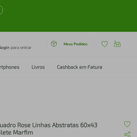
Meus Pedidos
login
para entrar
rtphones
Livros
Cashback em Fatura
uadro Rose Linhas Abstratas 60x43
ilete Marfim