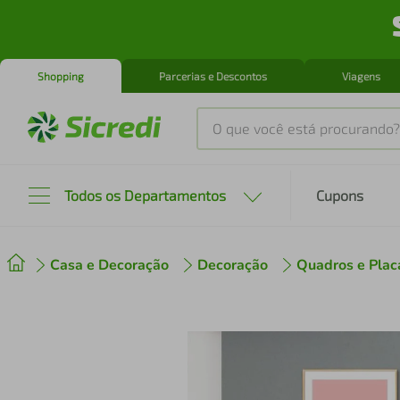
Shopping
Parcerias e Descontos
Viagens
O que você está procurando?
Produtos mais buscados
Todos os Departamentos
Cupons
tenis
1
º
Casa e Decoração
Decoração
Quadros e Plac
cafeteira
2
º
perfume
3
º
air fryer
4
º