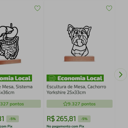
Escu
Tou
e Mesa, Sistema
Escultura de Mesa, Cachorro
25x36cm
Yorkshire 25x33cm
.327
pontos
9.327
pontos
81
R$
265
,
81
R$
-
5%
-
5%
com Pix
No pagamento com Pix
No pa