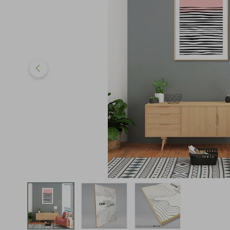
iphone
5
º