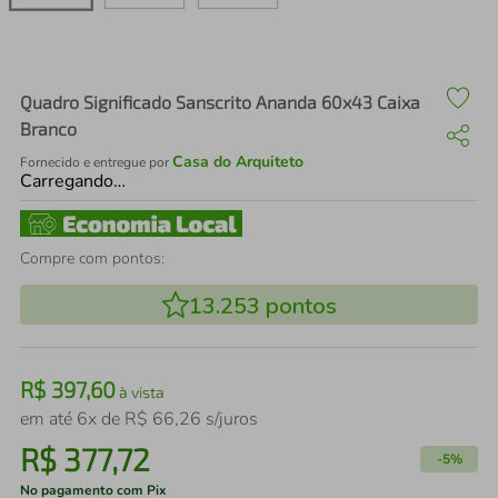
air fryer
4
º
iphone
5
º
Quadro Significado Sanscrito Ananda 60x43 Caixa
Branco
Casa do Arquiteto
Fornecido e entregue por
Carregando…
Compre com pontos:
13.253
pontos
R$
397
,
60
à vista
em até
6
x de
R$
66
,
26
s/juros
R$
377
,
72
-
5%
No pagamento com Pix