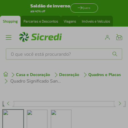
Saldão de inverno
Quero
até 40% off
Shopping
Parcerias e Descontos
Viagens
Imóveis e Veículos
O que você está procurando?
Produtos mais buscados
Casa e Decoração
Decoração
Quadros e Placas
tenis
1
º
Quadro Significado Sanscrito Ananda 60x43 Caixa Branco
cafeteira
2
º
perfume
3
º