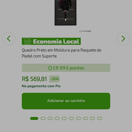
Xa
Quadro Preto em Moldura para Raquete de
Padel com Suporte
19.993
pontos
R$
569
,
81
R
-
25%
No pagamento com Pix
No 
Adicionar ao carrinho