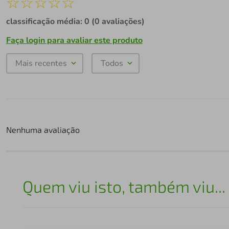
☆
☆
☆
☆
☆
classificação média: 0
(0 avaliações)
Faça login para avaliar este produto
Mais recentes
Todos
Nenhuma avaliação
Quem viu isto, também viu...