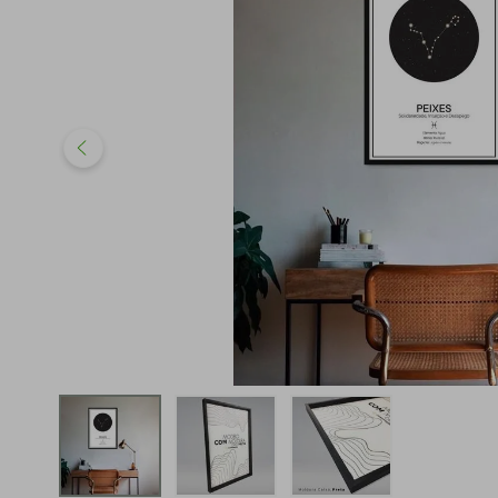
iphone
5
º