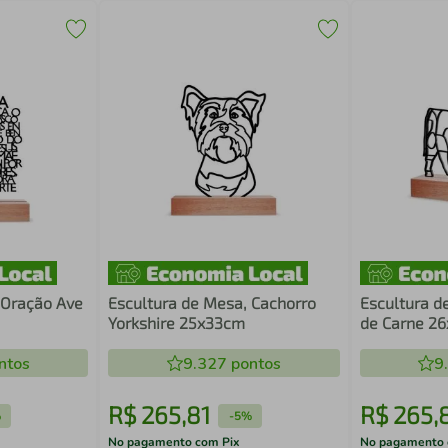
 Oração Ave
Escultura de Mesa, Cachorro
Escultura d
Yorkshire 25x33cm
de Carne 2
ntos
9.327
pontos
9
R$
265
,
81
R$
265
,
%
-
5%
No pagamento com Pix
No pagamento 