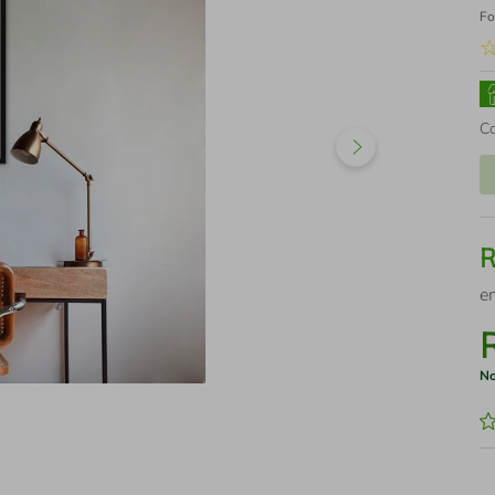
Fo
C
e
No