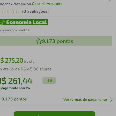
Casa do Arquiteto
rnecido e entregue por
☆
☆
☆
☆
☆
(0 avaliações)
ompre com pontos:
9.173
pontos
R$
275
,
20
à vista
m até
6
x de
R$
45
,
86
s/juros
R$
261
,
44
-
5%
 pagamento com Pix
9.173
pontos
Ver formas de pagamento