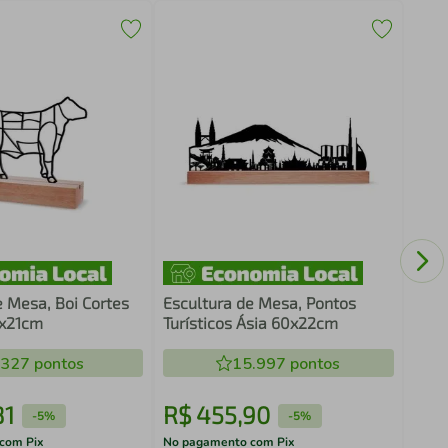
Quad
Cons
e Mesa, Boi Cortes
Escultura de Mesa, Pontos
6x21cm
Turísticos Ásia 60x22cm
.327
pontos
15.997
pontos
81
R$
455
,
90
R$
-
5%
-
5%
com Pix
No pagamento com Pix
No pa