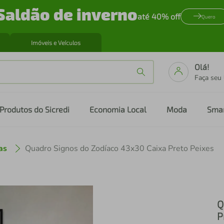
Saldão de inverno
até 40% off
Quero
Imóveis e Veículos
Olá!
Faça seu
Produtos do Sicredi
Economia Local
Moda
Sma
as
Quadro Signos do Zodíaco 43x30 Caixa Preto Peixes
Q
P