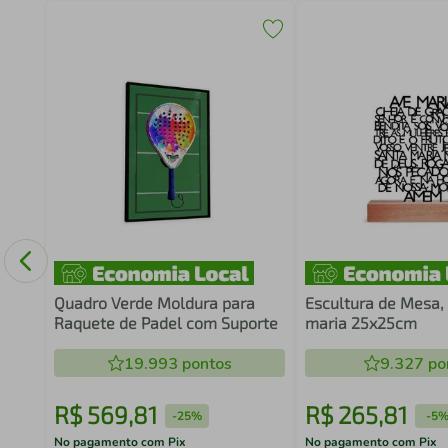
o
60
Quadro Verde Moldura para
Escultura de Mesa,
Raquete de Padel com Suporte
maria 25x25cm
19.993
pontos
9.327
po
R$
569
,
81
R$
265
,
81
-
25%
-
5
No pagamento com Pix
No pagamento com Pix